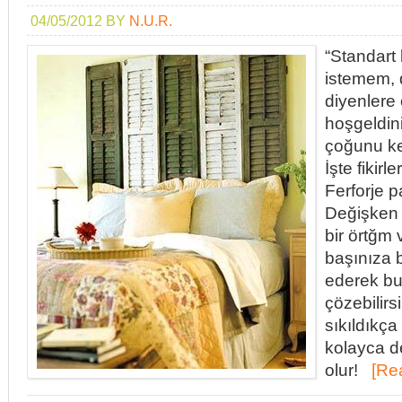
04/05/2012
BY
N.U.R.
“Standart 
istemem, d
diyenlere 
hoşgeldini
çoğunu ken
İşte fikir
Ferforje
Değişken 
bir örtğm 
başınıza 
ederek b
çözebilirs
sıkıldıkça
kolayca d
olur!
[Re