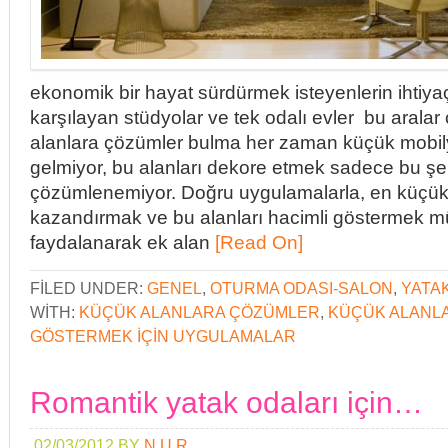
ekonomik bir hayat sürdürmek isteyenlerin ihtiyaç
karşılayan stüdyolar ve tek odalı evler bu aralar
alanlara çözümler bulma her zaman küçük mobil
gelmiyor, bu alanları dekore etmek sadece bu şe
çözümlenemiyor. Doğru uygulamalarla, en küçük a
kazandırmak ve bu alanları hacimli göstermek 
faydalanarak ek alan
[Read On]
FILED UNDER:
GENEL
,
OTURMA ODASI-SALON
,
YATA
WITH:
KÜÇÜK ALANLARA ÇÖZÜMLER
,
KÜÇÜK ALANL
GÖSTERMEK IÇIN UYGULAMALAR
Romantik yatak odaları için…
02/03/2012
BY
N.U.R.