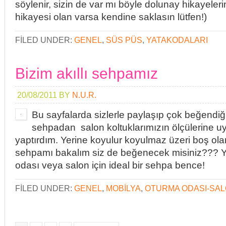
söylenir, sizin de var mı böyle dolunay hikayeler
hikayesi olan varsa kendine saklasın lütfen!)
FILED UNDER:
GENEL
,
SÜS PÜS
,
YATAKODALARI
Bizim akıllı sehpamız
20/08/2011
BY
N.U.R.
Bu sayfalarda sizlerle paylaşıp çok beğendiği
sehpadan salon koltuklarımızın ölçülerine u
yaptırdım. Yerine koyulur koyulmaz üzeri boş ola
sehpamı bakalım siz de beğenecek misiniz??? Y
odası veya salon için ideal bir sehpa bence!
FILED UNDER:
GENEL
,
MOBILYA
,
OTURMA ODASI-SA