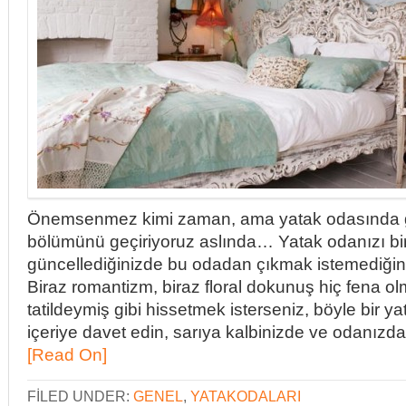
Önemsenmez kimi zaman, ama yatak odasında g
bölümünü geçiriyoruz aslında… Yatak odanızı bir
güncellediğinizde bu odadan çıkmak istemediğin
Biraz romantizm, biraz floral dokunuş hiç fena
tatildeymiş gibi hissetmek isterseniz, böyle bir y
içeriye davet edin, sarıya kalbinizde ve odanızda
[Read On]
FILED UNDER:
GENEL
,
YATAKODALARI