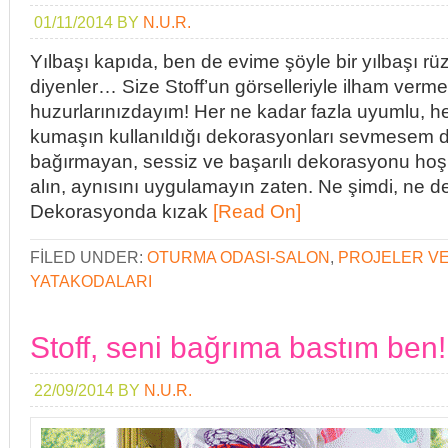
01/11/2014
BY
N.U.R.
Yılbaşı kapıda, ben de evime şöyle bir yılbaşı rüz
diyenler… Size Stoff’un görselleriyle ilham verme
huzurlarınızdayım! Her ne kadar fazla uyumlu, h
kumaşın kullanıldığı dekorasyonları sevmesem d
bağırmayan, sessiz ve başarılı dekorasyonu hoşu
alın, aynısını uygulamayın zaten. Ne şimdi, ne 
Dekorasyonda kızak
[Read On]
FILED UNDER:
OTURMA ODASI-SALON
,
PROJELER VE
YATAKODALARI
Stoff, seni bağrıma bastım ben!
22/09/2014
BY
N.U.R.