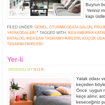
Buyrun bu
Yeriniz m
kapı üstle
FILED UNDER:
GENEL
,
OTURMA ODASI-SALON
,
PROJ
YATAKODALARI
TAGGED WITH:
IKEA AMEIRKA KAT
KATALOG
,
IKEA'DAN TASRAIM FIKIRLERI
,
KÜÇÜK ODA
TASARIM FIKIRLERI
Yer-li
29/10/2011
BY
N.U.R.
Yatak odası v
keçeden böyle
Önce uygun r
keçe alınır, a
keseceğiniz pa