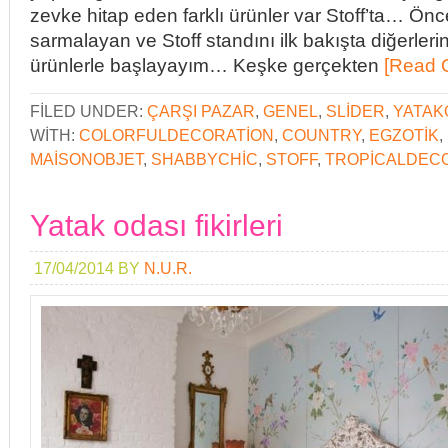
zevke hitap eden farklı ürünler var Stoff’ta… Önc
sarmalayan ve Stoff standını ilk bakışta diğerleri
ürünlerle başlayayım… Keşke gerçekten
[Read 
FILED UNDER:
ÇARŞI PAZAR
,
GENEL
,
SLIDER
,
YATAK
WITH:
COLORFULDECORATION
,
COUNTRY
,
EGZOTIK
,
MAISONOBJET
,
SHABBYCHIC
,
STOFF
,
TROPICALDEC
Yatak odası fikirleri
17/04/2014
BY
N.U.R.