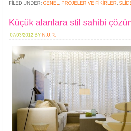
FILED UNDER:
GENEL
,
PROJELER VE FIKIRLER
,
SLID
Küçük alanlara stil sahibi çözü
07/03/2012
BY
N.U.R.