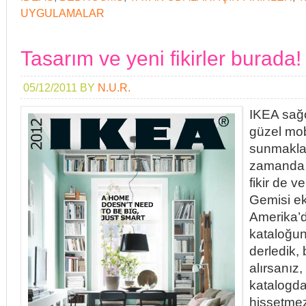
UYGULAMALAR
Tasarım ve yeni fikirler burada!
05/12/2011
BY
N.U.R.
IKEA sağo
güzel mob
sunmakla 
zamanda 
fikir de 
Gemisi ek
Amerika’
kataloğund
derledik, 
alırsanız,
katalogda
hissetme