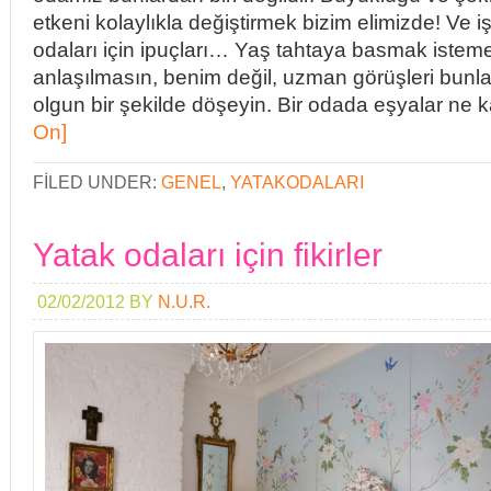
etkeni kolaylıkla değiştirmek bizim elimizde! Ve i
odaları için ipuçları… Yaş tahtaya basmak iste
anlaşılmasın, benim değil, uzman görüşleri bunlar
olgun bir şekilde döşeyin. Bir odada eşyalar ne 
On]
FILED UNDER:
GENEL
,
YATAKODALARI
Yatak odaları için fikirler
02/02/2012
BY
N.U.R.