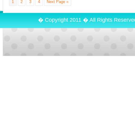
1
2
3
4
Next Page »
� Copyright 2011 � All Rights Reserv