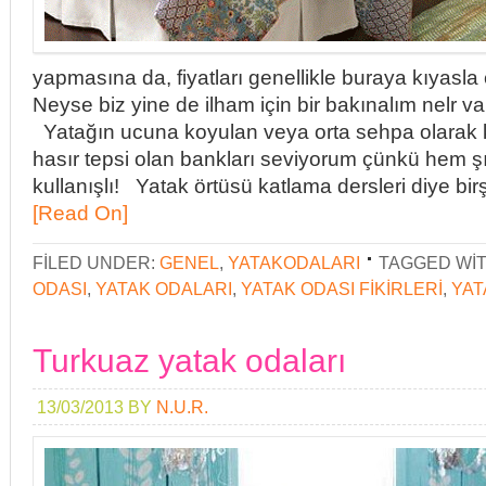
yapmasına da, fiyatları genellikle buraya kıyas
Neyse biz yine de ilham için bir bakınalım nelr
Yatağın ucuna koyulan veya orta sehpa olarak k
hasır tepsi olan bankları seviyorum çünkü hem ş
kullanışlı! Yatak örtüsü katlama dersleri diye bi
[Read On]
FILED UNDER:
GENEL
,
YATAKODALARI
TAGGED WI
ODASI
,
YATAK ODALARI
,
YATAK ODASI FIKIRLERI
,
YAT
Turkuaz yatak odaları
13/03/2013
BY
N.U.R.