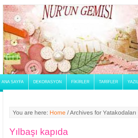
ANA SAYFA
DEKORASYON
FIKIRLER
TARIFLER
YAZI
You are here:
Home
/
Archives for Yatakodaları
Yılbaşı kapıda