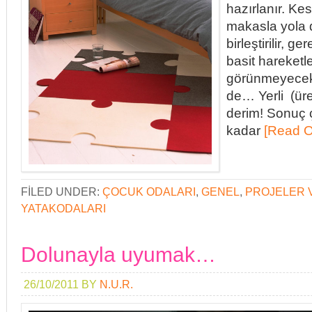
hazırlanır. Kes
makasla yola d
birleştirilir, g
basit hareketle
görünmeyecek ş
de… Yerli (ür
derim! Sonuç 
kadar
[Read O
FILED UNDER:
ÇOCUK ODALARI
,
GENEL
,
PROJELER V
YATAKODALARI
Dolunayla uyumak…
26/10/2011
BY
N.U.R.