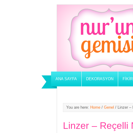
ANA SAYFA
DEKORASYON
FIKI
You are here:
Home
/
Genel
/
Linzer – 
Linzer – Reçelli 