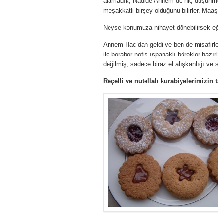
alamadık, Nadide Annem de hiç düşünmede
meşakkatli birşey olduğunu bilirler. Maaşa
Neyse konumuza nihayet dönebilirsek 
Annem Hac’dan geldi ve ben de misafirle
ile beraber nefis ıspanaklı börekler hazı
değilmiş, sadece biraz el alışkanlığı ve
Reçelli ve nutellalı kurabiyelerimizin t