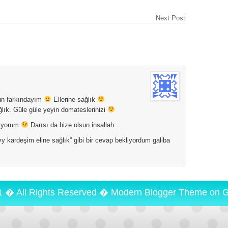
Next Post
un farkındayım
Ellerine sağlık
lık. Güle güle yeyin domateslerinizi
 diyorum
Darısı da bize olsun insallah…
y kardeşim eline sağlık” gibi bir cevap bekliyordum galiba
1 � All Rights Reserved �
Modern Blogger Theme
on
G