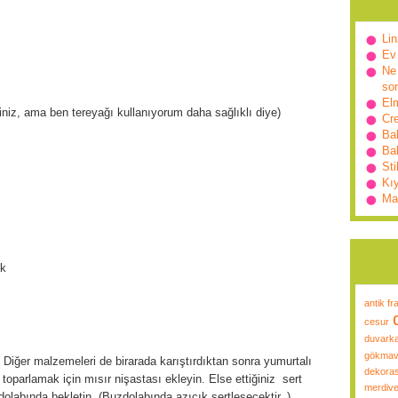
Lin
Ev
Ne 
so
Elm
siniz, ama ben tereyağı kullanıyorum daha sağlıklı diye)
Cr
Ba
Bah
Sti
Kı
Ma
ık
antik fr
cesur
duvarka
gökmav
iğer malzemeleri de birarada karıştırdıktan sonra yumurtalı
dekora
parlamak için mısır nişastası ekleyin. Else ettiğiniz sert
merdive
abında bekletin. (Buzdolabında azıcık sertleşecektir. )