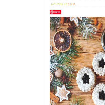
17/11/2016
BY
N.U.R.
Save