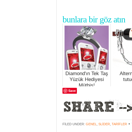
bunlara bir göz atın
Diamond'ın Tek Taş
Altern
Yüzük Hediyesi
tutu
Müthiş!
Save
FILED UNDER:
GENEL
,
SLIDER
,
TARIFLER