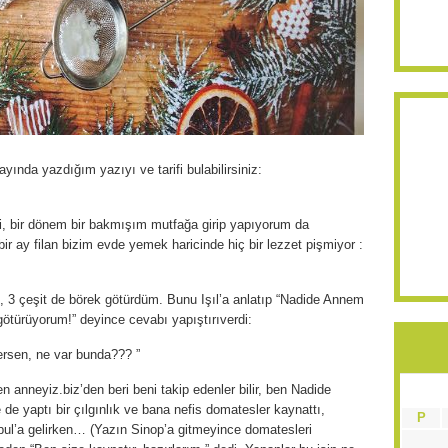
yında yazdığım yazıyı ve tarifi bulabilirsiniz:
, bir dönem bir bakmışım mutfağa girip yapıyorum da
ir ay filan bizim evde yemek haricinde hiç bir lezzet pişmiyor :
, 3 çeşit de börek götürdüm. Bunu Işıl’a anlatıp “Nadide Annem
götürüyorum!” deyince cevabı yapıştırıverdi:
ersen, ne var bunda??? ”
 anneyiz.biz’den beri beni takip edenler bilir, ben Nadide
e yaptı bir çılgınlık ve bana nefis domatesler kaynattı,
P
ul’a gelirken… (Yazın Sinop’a gitmeyince domatesleri