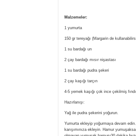
Malzemeler:
1 yumurta
150 gr tereyağı (Margarin de kullanabilir
1 su bardağı un
2 çay bardağı mısır nişastası
1 su bardağı pudra şekeri
2 çay kaşığı tarçın
4-5 yemek kaşığı çok ince çekilmiş fınd
Hazırlanışı:
Yağ ile pudra şekerini yoğurun.
Yumurta ekleyip yoğurmaya devam edin. D
karışımınıza ekleyin. Hamur yumuşaksa to
olmayan yumuşak hamuru30 dakika buzdol