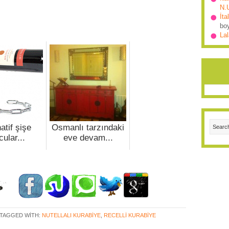
N.
İta
bo
Lal
atif şişe
Osmanlı tarzındaki
cular...
eve devam...
TAGGED WITH:
NUTELLALI KURABIYE
,
RECELLI KURABIYE