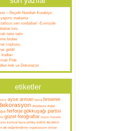
son yazılar
zer – Reçelli Nutellalı Kurabiye
 yapımı makarna
tatlısın sen sonbahar! -Evimizde
nbahar turu
alı tarte tatin
eme brulee
har coşkusu
ar geldi!
l kodları
ymalı Pide
dlen kek ve Dekorazon
etiketler
ayse arman
brownie
ansız
bavul
dekorasyon
depolama
doğal
ferforje
gökkuşağı partisi
ğıdı
güzel fotoğraflar
isi
huzur
huzurlu
syon
kumsal
laura ashley indirim
lila dekor
n altı değerlendirme
orgnizasyon
orman