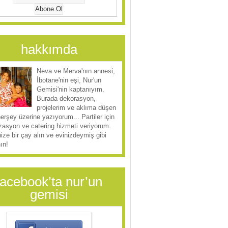
hakkımda
Neva ve Merva'nın annesi,
İbotane'nin eşi, Nur'un
Gemisi'nin kaptanıyım.
Burada dekorasyon,
projelerim ve aklıma düşen
herşey üzerine yazıyorum... Partiler için
zasyon ve catering hizmeti veriyorum.
ize bir çay alın ve evinizdeymiş gibi
ın!
facebook’ta nur’un
gemisi