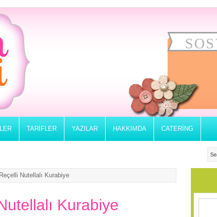
SOS
RLER
TARIFLER
YAZILAR
HAKKIMDA
CATERING
Reçelli Nutellalı Kurabiye
Nutellalı Kurabiye