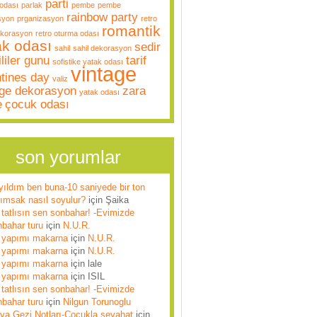
parti
odası
parlak
pembe
pembe
rainbow party
syon
prganizasyon
retro
romantik
ekorasyon
retro oturma odası
ak odası
sedir
sahil
sahil dekorasyon
liler gunu
tarif
sofistike yatak odası
vintage
ntines day
valiz
age dekorasyon
zara
yatak odası
e
çocuk odası
son yorumlar
yıldım ben buna-10 saniyede bir ton
rımsak nasıl soyulur?
için
Şaika
tatlısın sen sonbahar! -Evimizde
nbahar turu
için
N.U.R.
 yapımı makarna
için
N.U.R.
 yapımı makarna
için
N.U.R.
 yapımı makarna
için
lale
 yapımı makarna
için
ISIL
tatlısın sen sonbahar! -Evimizde
nbahar turu
için
Nilgun Torunoglu
lya Gezi Notları-Çocukla seyahat
için