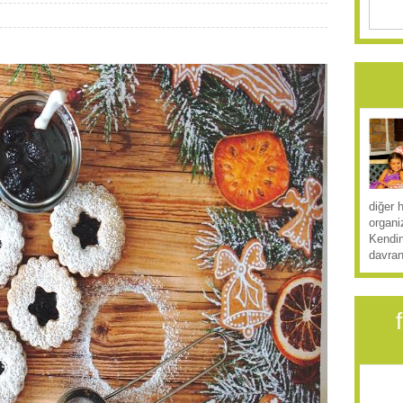
diğer 
organi
Kendin
davran