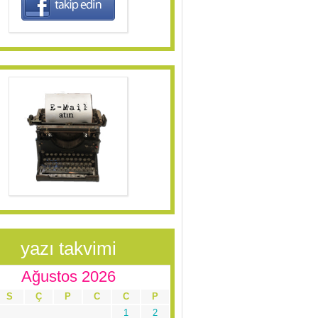
yazı takvimi
Ağustos 2026
S
Ç
P
C
C
P
1
2