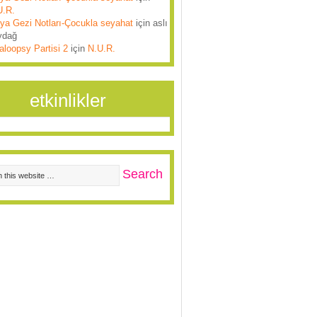
U.R.
lya Gezi Notları-Çocukla seyahat
için
aslı
ydağ
aloopsy Partisi 2
için
N.U.R.
etkinlikler