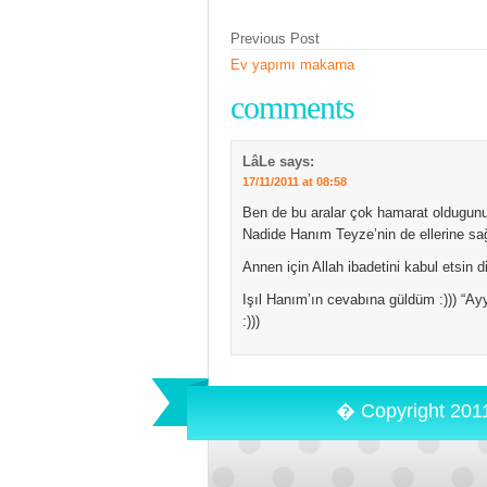
Previous Post
Ev yapımı makarna
comments
LâLe
says:
17/11/2011 at 08:58
Ben de bu aralar çok hamarat oldugun
Nadide Hanım Teyze’nin de ellerine sağ
Annen için Allah ibadetini kabul etsin
Işıl Hanım’ın cevabına güldüm :))) “Ayy
:)))
� Copyright 201