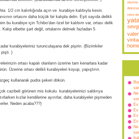
oturma 
dekora
hta 1/2 cm kalınlığında açın ve kurabiye kalıbıyla kesin.
retro d
ısının ortasını daha küçük bir kalıpla delin. Eşit sayıda delikli
yat
im bu kurabiye için Tchibo’dan özel bir kalıbım var, ortası delik
sevgi
. Kalıp elbette şart değil, ortalarını delmek fazladan 5
vale
vint
hom
adar kurabiyeleriniz turunculaşana dek pişirin. (Bizimkiler
pişti. )
lerinizin ortası kapalı olanların üzerine tam kenarlara kadar
ün. Üzerine ortası delikli kurabiyeleri koyup, yapıştırın.
 süzgeç kullanarak pudra şekeri dökün.
Ba
sa
 çok cazibeli görünen mis kokulu kurabiyelerinizi saldırıya
Ne 
rlarken kızlar kendilerine ayırırlar, daha kurabiyeler pişmeden
so
irlerler. Neden acaba???)
Ev
Ev
Ev
Ev
Ne 
so
İta