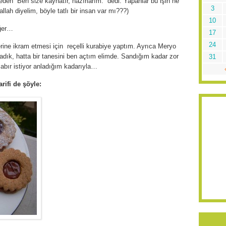
n “Ben size kaynatır, hazırlarım.” dedi. Yapanlar bu işin ne
3
llah diyelim, böyle tatlı bir insan var mı???)
10
eğer…
17
24
rine ikram etmesi için reçelli kurabiye yaptım. Ayrıca Meryo
rladık, hatta bir tanesini ben açtım elimde. Sandığım kadar zor
31
 sabır istiyor anladığım kadarıyla…
arifi de şöyle: