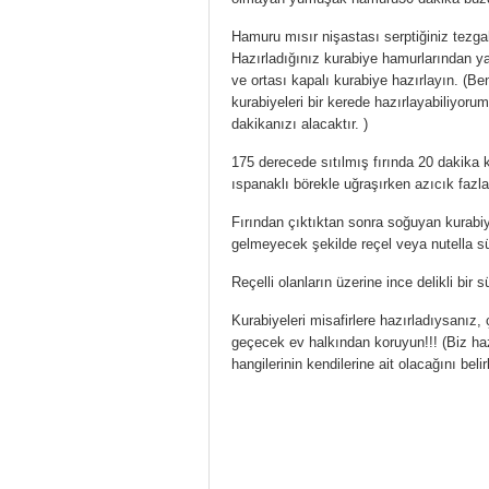
Hamuru mısır nişastası serptiğiniz tezga
Hazırladığınız kurabiye hamurlarından yar
ve ortası kapalı kurabiye hazırlayın. (Ben
kurabiyeleri bir kerede hazırlayabiliyorum
dakikanızı alacaktır. )
175 derecede sıtılmış fırında 20 dakika k
ıspanaklı börekle uğraşırken azıcık fazla 
Fırından çıktıktan sonra soğuyan kurabiye
gelmeyecek şekilde reçel veya nutella sür
Reçelli olanların üzerine ince delikli bir
Kurabiyeleri misafirlere hazırladıysanız,
geçecek ev halkından koruyun!!! (Biz hazı
hangilerinin kendilerine ait olacağını bel