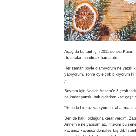
Aşağıda bu tarif için 2011 senesi Kasım a
Bu sıralar inanılmaz hamaratım.
Her zaman böyle olamıyorum ne yazık ki
yapıyorum, sonra öyle çok bıkıyorum ki b
)
Bayram için Nadide Annem’e 3 çeşit tatlı
ne kadar şanslı, bak giderken kaç çeşit 
“Senede bir kez yapıyorsun, abartma ist
Ben de haklı olduğuna karar verdim. Zaten
Annem’e ne yapsam az, nitekim bu sene d
kavanoz kavanoz domates taşıdık İstanb