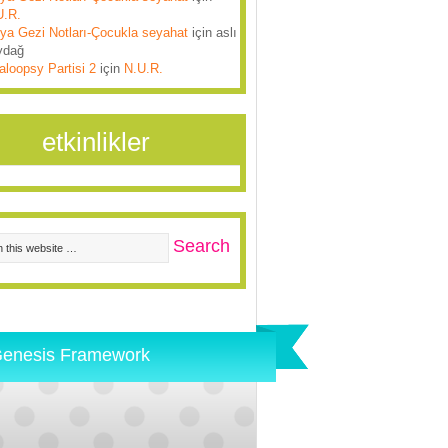
U.R.
lya Gezi Notları-Çocukla seyahat
için
aslı
ydağ
aloopsy Partisi 2
için
N.U.R.
etkinlikler
enesis Framework