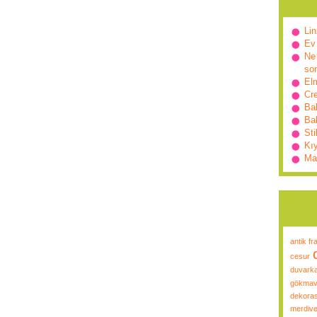
Lin
Ev
Ne 
so
Elm
Cr
Ba
Bah
Sti
Kı
Ma
antik fr
cesur
duvarka
gökmav
dekora
merdive