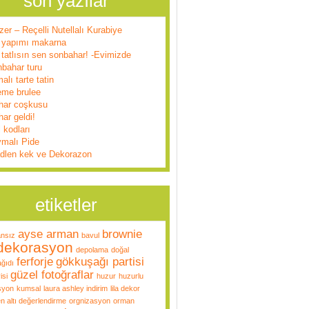
son yazılar
zer – Reçelli Nutellalı Kurabiye
 yapımı makarna
tatlısın sen sonbahar! -Evimizde
nbahar turu
alı tarte tatin
eme brulee
har coşkusu
ar geldi!
l kodları
ymalı Pide
dlen kek ve Dekorazon
etiketler
ayse arman
brownie
ansız
bavul
dekorasyon
depolama
doğal
ferforje
gökkuşağı partisi
ğıdı
güzel fotoğraflar
isi
huzur
huzurlu
syon
kumsal
laura ashley indirim
lila dekor
n altı değerlendirme
orgnizasyon
orman