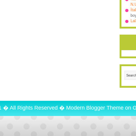
N.
İta
bo
Lal
1 � All Rights Reserved �
Modern Blogger Theme
on
G