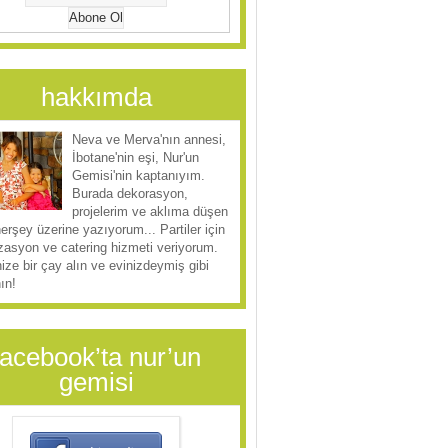
hakkımda
Neva ve Merva'nın annesi,
İbotane'nin eşi, Nur'un
Gemisi'nin kaptanıyım.
Burada dekorasyon,
projelerim ve aklıma düşen
herşey üzerine yazıyorum... Partiler için
zasyon ve catering hizmeti veriyorum.
ize bir çay alın ve evinizdeymiş gibi
ın!
facebook’ta nur’un
gemisi