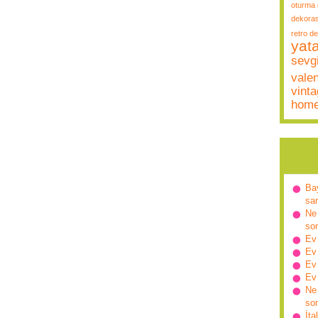
oturma 
dekora
retro d
yat
sevgi
vale
vint
hom
Ba
sa
Ne 
so
Ev
Ev
Ev
Ev
Ne 
so
İta