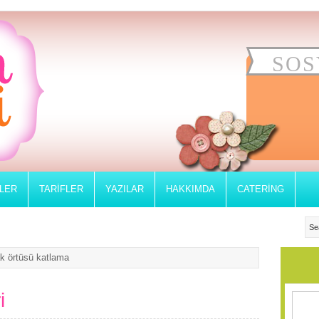
SOS
RLER
TARIFLER
YAZILAR
HAKKIMDA
CATERING
ak örtüsü katlama
i