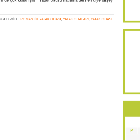
m de çok kullanışlı! Yatak örtüsü katlama dersleri diye birşey
GGED WITH:
ROMANTIK YATAK ODASI
,
YATAK ODALARI
,
YATAK ODASI
P