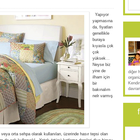
Yapıyor
yapmasına
da, fiyatları
genellikle
buraya
kıyasla çok
çok
yüksek…
Neyse biz
yine de
diğer 
ilham için
organi
Kendin
bir
davran
bakınalım
nelr varmış
ya orta sehpa olarak kullanılan, üzerinde hasır tepsi olan