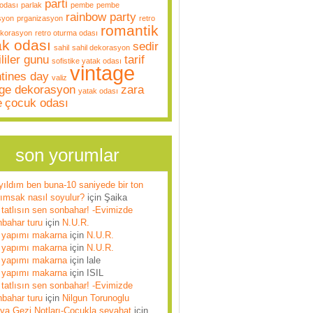
parti
odası
parlak
pembe
pembe
rainbow party
syon
prganizasyon
retro
romantik
ekorasyon
retro oturma odası
ak odası
sedir
sahil
sahil dekorasyon
liler gunu
tarif
sofistike yatak odası
vintage
ntines day
valiz
age dekorasyon
zara
yatak odası
e
çocuk odası
son yorumlar
yıldım ben buna-10 saniyede bir ton
rımsak nasıl soyulur?
için
Şaika
tatlısın sen sonbahar! -Evimizde
nbahar turu
için
N.U.R.
 yapımı makarna
için
N.U.R.
 yapımı makarna
için
N.U.R.
 yapımı makarna
için
lale
 yapımı makarna
için
ISIL
tatlısın sen sonbahar! -Evimizde
nbahar turu
için
Nilgun Torunoglu
lya Gezi Notları-Çocukla seyahat
için