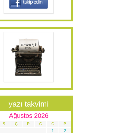
yazı takvimi
Ağustos 2026
S
Ç
P
C
C
P
1
2