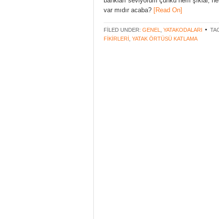
bankları seviyorum çünkü hem şıklar, he
var mıdır acaba?
[Read On]
FILED UNDER:
GENEL
,
YATAKODALARI
TA
FIKIRLERI
,
YATAK ÖRTÜSÜ KATLAMA