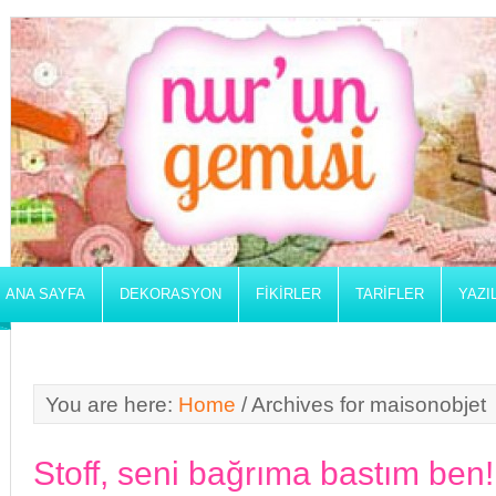
ANA SAYFA
DEKORASYON
FIKIRLER
TARIFLER
YAZI
You are here:
Home
/
Archives for maisonobjet
Stoff, seni bağrıma bastım ben!