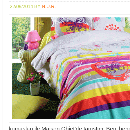
22/09/2014
BY
N.U.R.
kumaşları ile Maison Objet’de tanıştım. Beni bend