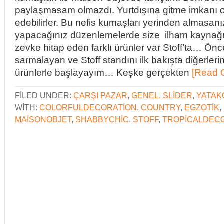
paylaşmasam olmazdı. Yurtdışına gitme imkanı o
edebilirler. Bu nefis kumaşları yerinden almasanı
yapacağınız düzenlemelerde size ilham kaynağı ol
zevke hitap eden farklı ürünler var Stoff’ta… Önc
sarmalayan ve Stoff standını ilk bakışta diğerleri
ürünlerle başlayayım… Keşke gerçekten
[Read 
FILED UNDER:
ÇARŞI PAZAR
,
GENEL
,
SLIDER
,
YATAK
WITH:
COLORFULDECORATION
,
COUNTRY
,
EGZOTIK
,
MAISONOBJET
,
SHABBYCHIC
,
STOFF
,
TROPICALDEC