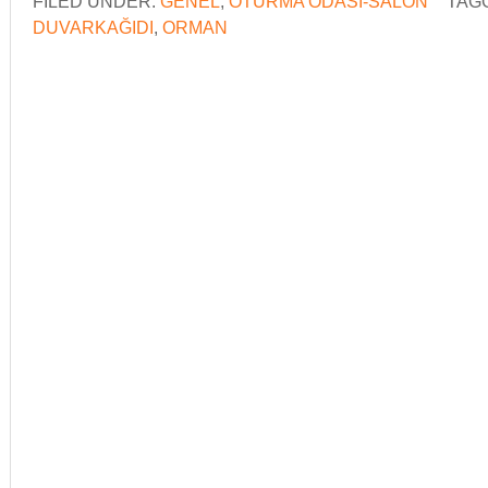
FILED UNDER:
GENEL
,
OTURMA ODASI-SALON
TAG
DUVARKAĞIDI
,
ORMAN