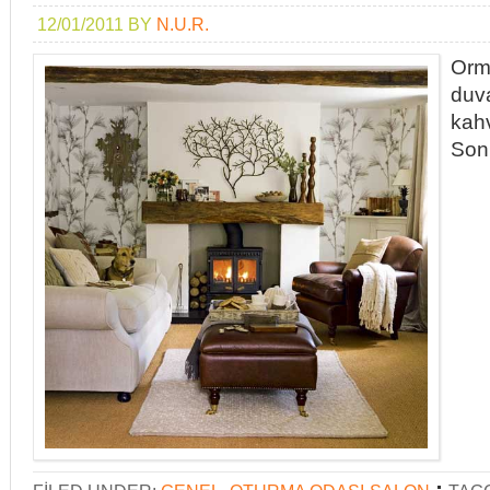
12/01/2011
BY
N.U.R.
Orm
duva
kahv
Sonu