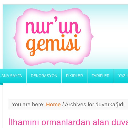
ANA SAYFA
DEKORASYON
FIKIRLER
TARIFLER
YAZI
You are here:
Home
/
Archives for duvarkağıdı
İlhamını ormanlardan alan duv