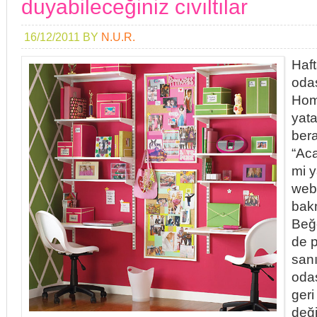
duyabileceğiniz cıvıltılar
16/12/2011
BY
N.U.R.
Haf
oda
Hom
yat
ber
“Aca
mi y
web
bakm
Beğe
de 
sanı
oda
ger
deği