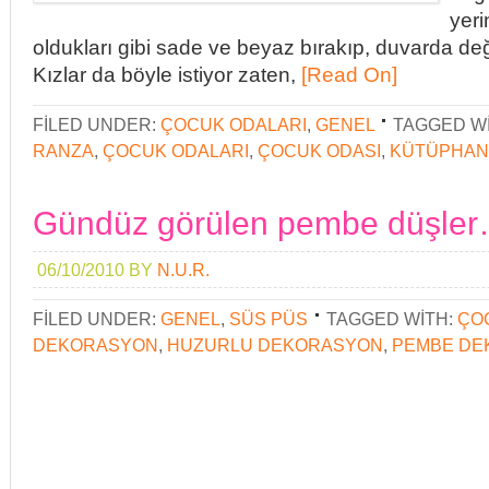
yeri
oldukları gibi sade ve beyaz bırakıp, duvarda değ
Kızlar da böyle istiyor zaten,
[Read On]
FILED UNDER:
ÇOCUK ODALARI
,
GENEL
TAGGED W
RANZA
,
ÇOCUK ODALARI
,
ÇOCUK ODASI
,
KÜTÜPHAN
Gündüz görülen pembe düşle
06/10/2010
BY
N.U.R.
FILED UNDER:
GENEL
,
SÜS PÜS
TAGGED WITH:
ÇO
DEKORASYON
,
HUZURLU DEKORASYON
,
PEMBE DE