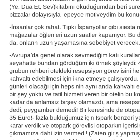
(Ye, Dua Et, Sev)kitabını okuduğumdan beri sür
pizzalar dolayısıyla epeyce motiveydim bu konu
-İnsanlar çok rahat. Tıpkı İspanyollar gibi siesta 
mağazalar öğlenleri uzun saatler kapanıyor. Bu 
da, onların uzun yaşamasına sebebiyet verecek, 
-Avrupa’da genel olarak sevmediğim katı kurallar s
seyahatte bundan gördüğüm iki örnek şöyleydi: 40
grubun rehberi oteldeki resepsiyon görevlisini her
kahvaltı edebilmesi için ikna etmeye çalışıyordu.
günleri olacağı için hepsinin aynı anda kahvaltı
bir şey yoktu ve tatil hizmeti veren bir otelin bu 
kadar da anlamsız birşey olamazdı, ama resepsi
dedi, peygamber demedi! Bir keresinde de otopar
35 Euro!- fazla bulduğumuz için İspark benzeri y
karar verdik ve otopark görevlisi otoparkın içeri
çıkmamıza dahi izin vermedi! (Zaten giriş yapmışt