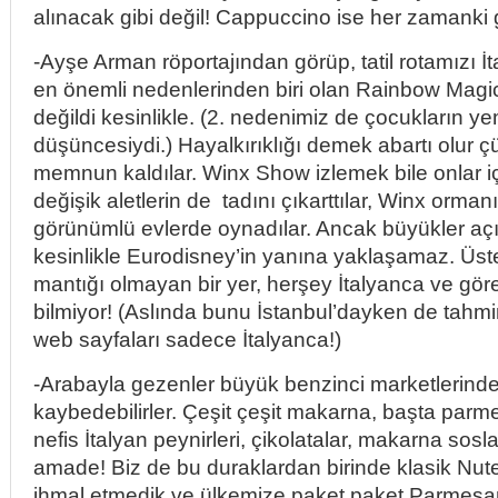
alınacak gibi değil! Cappuccino ise her zamanki g
-Ayşe Arman röportajından görüp, tatil rotamızı İ
en önemli nedenlerinden biri olan Rainbow Magicl
değildi kesinlikle. (2. nedenimiz de çocukların y
düşüncesiydi.) Hayalkırıklığı demek abartı olur 
memnun kaldılar. Winx Show izlemek bile onlar iç
değişik aletlerin de tadını çıkarttılar, Winx orma
görünümlü evlerde oynadılar. Ancak büyükler aç
kesinlikle Eurodisney’in yanına yaklaşamaz. Üstel
mantığı olmayan bir yer, herşey İtalyanca ve görevl
bilmiyor! (Aslında bunu İstanbul’dayken de tahm
web sayfaları sadece İtalyanca!)
-Arabayla gezenler büyük benzinci marketlerinde 
kaybedebilirler. Çeşit çeşit makarna, başta par
nefis İtalyan peynirleri, çikolatalar, makarna sos
amade! Biz de bu duraklardan birinde klasik Nut
ihmal etmedik ve ülkemize paket paket Parmesan