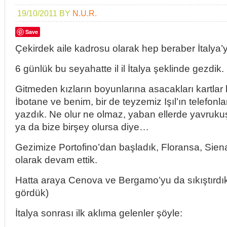
19/10/2011
BY
N.U.R.
Save
Çekirdek aile kadrosu olarak hep beraber İtalya’ya
6 günlük bu seyahatte il il İtalya şeklinde gezdik.
Gitmeden kızların boyunlarına asacakları kartlar h
İbotane ve benim, bir de teyzemiz Işıl’ın telefonlar
yazdık. Ne olur ne olmaz, yaban ellerde yavruku
ya da bize birşey olursa diye…
Gezimize Portofino’dan başladık, Floransa, Sie
olarak devam ettik.
Hatta araya Cenova ve Bergamo’yu da sıkıştırdı
gördük)
İtalya sonrası ilk aklıma gelenler şöyle: