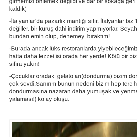
girmemizi önlemek değildi ve dar bir sokağa ger
kaldık)
-İtalyanlar’da pazarlık mantığı sıfır. İtalyanlar biz T
değiller, bir kuruş dahi indirim yapmıyorlar. Sey
bundan emin olup, denemeyi bıraktım!
-Burada ancak lüks restoranlarda yiyebileceğimiz 
hatta daha lezzetlisi orada her yerde! Kötü bir pi
sıfıra yakın!
-Çocuklar oradaki gelatoları(dondurma) bizim 
çok sevdi.Sanırım bunun nedeni bizim hep tercih
dondurmasına nazaran daha yumuşak ve yenme
yalaması!) kolay oluşu.