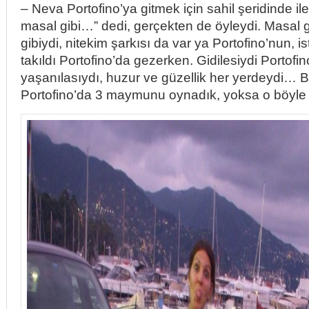
– Neva Portofino’ya gitmek için sahil şeridinde il
masal gibi…” dedi, gerçekten de öyleydi. Masal gi
gibiydi, nitekim şarkısı da var ya Portofino’nun, i
takıldı Portofino’da gezerken. Gidilesiydi Portofin
yaşanılasıydı, huzur ve güzellik her yerdeydi… Bi
Portofino’da 3 maymunu oynadık, yoksa o böyl