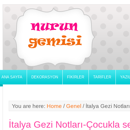
ANA SAYFA
DEKORASYON
FIKIRLER
TARIFLER
YAZI
You are here:
Home
/
Genel
/
İtalya Gezi Notla
İtalya Gezi Notları-Çocukla 