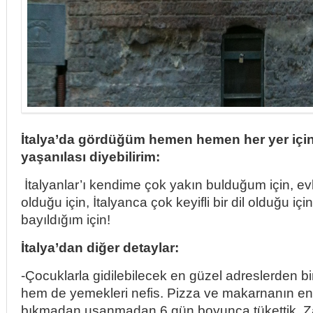
İtalya’da gördüğüm hemen hemen her yer için 
yaşanılası diyebilirim:
İtalyanlar’ı kendime çok yakın bulduğum için, ev
olduğu için, İtalyanca çok keyifli bir dil olduğu iç
bayıldığım için!
İtalya’dan diğer detaylar:
-Çocuklarla gidilebilecek en güzel adreslerden bi
hem de yemekleri nefis. Pizza ve makarnanın env
bıkmadan usanmadan 6 gün boyunca tükettik. Za