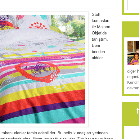
Stoff
kumaşları
ile Maison
Objet’de
tanıştım.
Beni
benden
aldılar,
diğer 
organi
Kendin
davran
kanı olanlar temin edebilirler. Bu nefis kumaşları yerinden