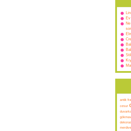
Lin
Ev
Ne 
so
Elm
Cr
Ba
Bah
Sti
Kı
Ma
antik fr
cesur
duvarka
gökmav
dekora
merdive