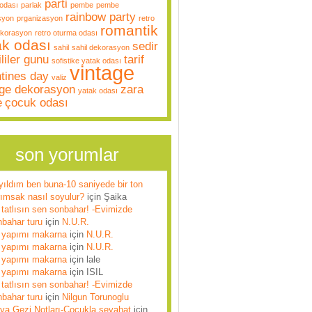
parti
odası
parlak
pembe
pembe
rainbow party
syon
prganizasyon
retro
romantik
ekorasyon
retro oturma odası
ak odası
sedir
sahil
sahil dekorasyon
liler gunu
tarif
sofistike yatak odası
vintage
ntines day
valiz
age dekorasyon
zara
yatak odası
e
çocuk odası
son yorumlar
yıldım ben buna-10 saniyede bir ton
rımsak nasıl soyulur?
için
Şaika
tatlısın sen sonbahar! -Evimizde
nbahar turu
için
N.U.R.
 yapımı makarna
için
N.U.R.
 yapımı makarna
için
N.U.R.
 yapımı makarna
için
lale
 yapımı makarna
için
ISIL
tatlısın sen sonbahar! -Evimizde
nbahar turu
için
Nilgun Torunoglu
lya Gezi Notları-Çocukla seyahat
için