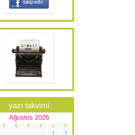
yazı takvimi
Ağustos 2026
S
Ç
P
C
C
P
1
2