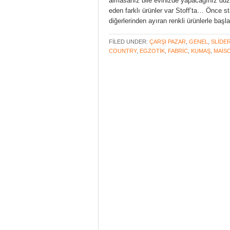
almasanız bile evinizde yapacağınız düze
eden farklı ürünler var Stoff’ta… Önce st
diğerlerinden ayıran renkli ürünlerle b
FILED UNDER:
ÇARŞI PAZAR
,
GENEL
,
SLIDE
COUNTRY
,
EGZOTIK
,
FABRIC
,
KUMAŞ
,
MAIS