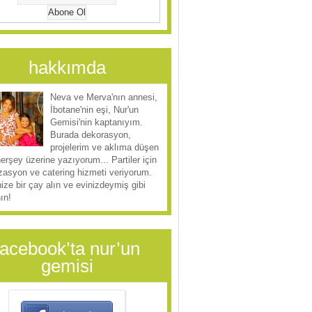
hakkımda
Neva ve Merva'nın annesi,
İbotane'nin eşi, Nur'un
Gemisi'nin kaptanıyım.
Burada dekorasyon,
projelerim ve aklıma düşen
herşey üzerine yazıyorum... Partiler için
zasyon ve catering hizmeti veriyorum.
ize bir çay alın ve evinizdeymiş gibi
ın!
facebook’ta nur’un
gemisi