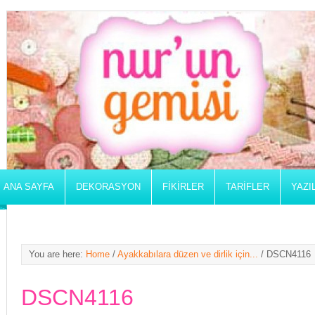
ANA SAYFA
DEKORASYON
FIKIRLER
TARIFLER
YAZI
You are here:
Home
/
Ayakkabılara düzen ve dirlik için...
/
DSCN4116
DSCN4116