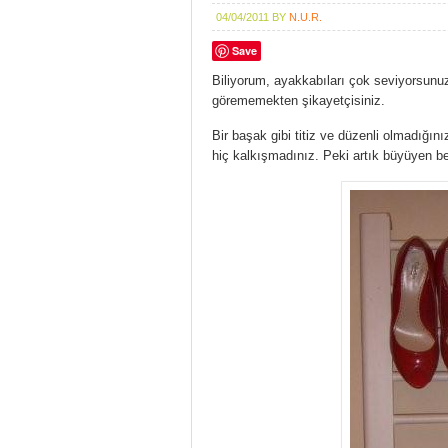
04/04/2011
BY
N.U.R.
Save
Biliyorum, ayakkabıları çok seviyorsunuz
görememekten şikayetçisiniz.
Bir başak gibi titiz ve düzenli olmadığını
hiç kalkışmadınız. Peki artık büyüyen be