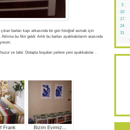
3
10
17
24
ıkan barları kapı arkasında bir gün fotoğraf asmak için
31
Aklıma bu fikir geldi: Artık bu barları ayakkabılarım arasında
ıyorum.
huzur ve tabii: Dolapta boşalan yerlere yeni ayakkabılar…
f Frank
Bizim Evimiz...