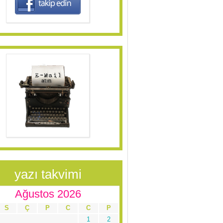
yazı takvimi
Ağustos 2026
S
Ç
P
C
C
P
1
2