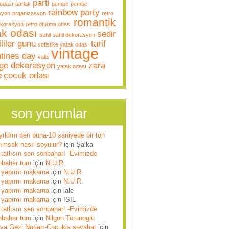
parti
odası
parlak
pembe
pembe
rainbow party
syon
prganizasyon
retro
romantik
ekorasyon
retro oturma odası
ak odası
sedir
sahil
sahil dekorasyon
liler gunu
tarif
sofistike yatak odası
vintage
ntines day
valiz
age dekorasyon
zara
yatak odası
e
çocuk odası
son yorumlar
yıldım ben buna-10 saniyede bir ton
rımsak nasıl soyulur?
için
Şaika
tatlısın sen sonbahar! -Evimizde
nbahar turu
için
N.U.R.
 yapımı makarna
için
N.U.R.
 yapımı makarna
için
N.U.R.
 yapımı makarna
için
lale
 yapımı makarna
için
ISIL
tatlısın sen sonbahar! -Evimizde
nbahar turu
için
Nilgun Torunoglu
lya Gezi Notları-Çocukla seyahat
için