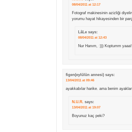
08/04/2011 at 12:17
Fotograf makinesinin azizliği diyelim
yorumu hayat hikayesinden bir parça
LâLe
says:
08/04/2011 at 12:43
Nur Hanım, :))) Koptumm yaaa!
figen(eylülün annesi)
says:
13/04/2011 at 09:46
ayakkabılar harike. ama benim ayaklar
N.U.R.
says:
13/04/2011 at 19:07
Boyunuz kaç peki?