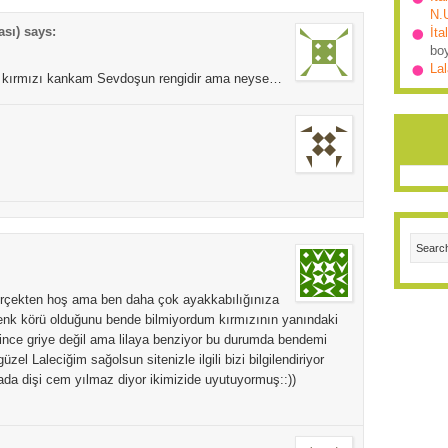
N.
ası)
says:
İta
bo
Lal
i kırmızı kankam Sevdoşun rengidir ama neyse…
rçekten hoş ama ben daha çok ayakkabılığınıza
m renk körü olduğunu bende bilmiyordum kırmızının yanındaki
elince griye değil ama lilaya benziyor bu durumda bendemi
el Laleciğim sağolsun sitenizle ilgili bizi bilgilendiriyor
ada dişi cem yılmaz diyor ikimizide uyutuyormuş::))