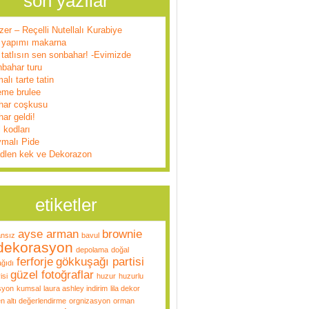
son yazılar
zer – Reçelli Nutellalı Kurabiye
 yapımı makarna
tatlısın sen sonbahar! -Evimizde
nbahar turu
alı tarte tatin
eme brulee
har coşkusu
ar geldi!
l kodları
ymalı Pide
dlen kek ve Dekorazon
etiketler
ayse arman
brownie
ansız
bavul
dekorasyon
depolama
doğal
ferforje
gökkuşağı partisi
ğıdı
güzel fotoğraflar
isi
huzur
huzurlu
syon
kumsal
laura ashley indirim
lila dekor
n altı değerlendirme
orgnizasyon
orman