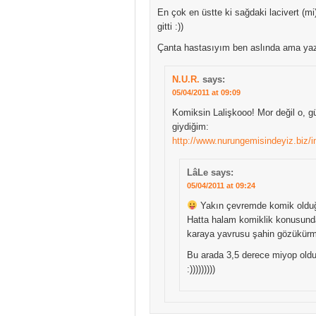
En çok en üstte ki sağdaki lacivert (mi
gitti :))
Çanta hastasıyım ben aslında ama yazl
N.U.R.
says:
05/04/2011 at 09:09
Komiksin Lalişkooo! Mor değil o, g
giydiğim:
http://www.nurungemisindeyiz.biz/in
LâLe
says:
05/04/2011 at 09:24
Yakın çevremde komik olduğu
Hatta halam komiklik konusunda
karaya yavrusu şahin gözükü
Bu arada 3,5 derece miyop old
:)))))))))