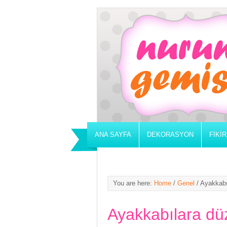
ANA SAYFA
DEKORASYON
FIKI
You are here:
Home
/
Genel
/
Ayakkabıl
Ayakkabılara düz