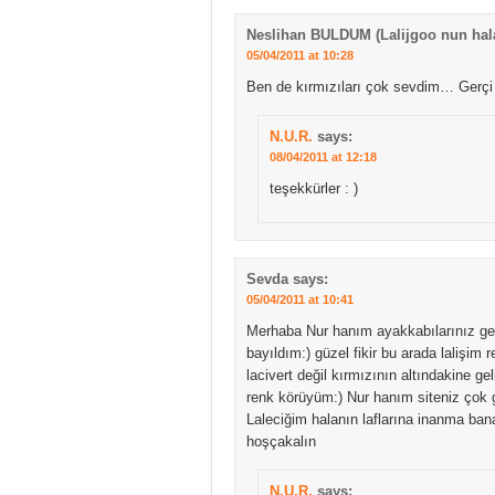
Neslihan BULDUM (Lalijgoo nun hal
05/04/2011 at 10:28
Ben de kırmızıları çok sevdim… Gerç
N.U.R.
says:
08/04/2011 at 12:18
teşekkürler : )
Sevda
says:
05/04/2011 at 10:41
Merhaba Nur hanım ayakkabılarınız ge
bayıldım:) güzel fikir bu arada lalişi
lacivert değil kırmızının altındakine g
renk körüyüm:) Nur hanım siteniz çok güz
Laleciğim halanın laflarına inanma ban
hoşçakalın
N.U.R.
says: