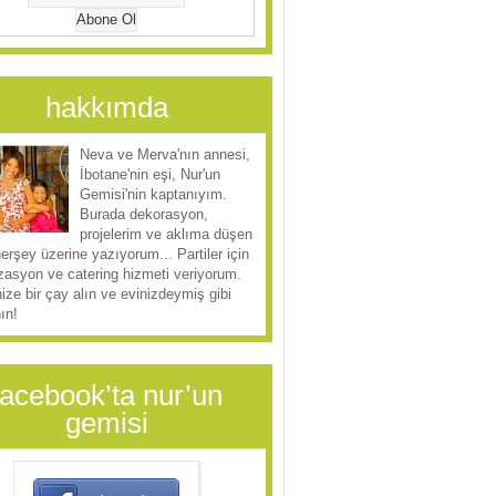
hakkımda
Neva ve Merva'nın annesi,
İbotane'nin eşi, Nur'un
Gemisi'nin kaptanıyım.
Burada dekorasyon,
projelerim ve aklıma düşen
herşey üzerine yazıyorum... Partiler için
zasyon ve catering hizmeti veriyorum.
ize bir çay alın ve evinizdeymiş gibi
ın!
facebook’ta nur’un
gemisi