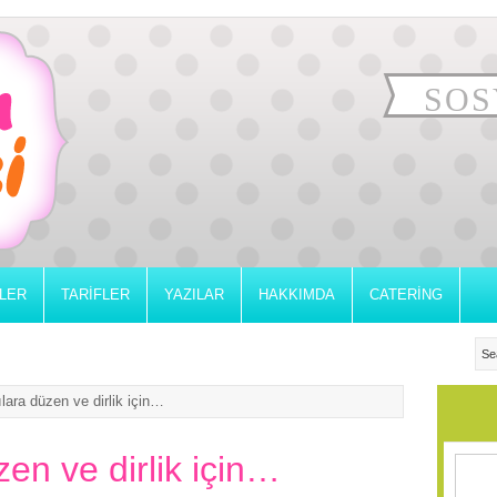
SOS
RLER
TARIFLER
YAZILAR
HAKKIMDA
CATERING
ara düzen ve dirlik için…
en ve dirlik için…