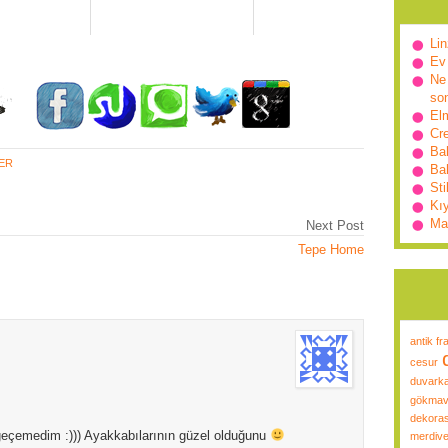
Lin
Ev
Ne 
so
Elm
Cr
Ba
LER
Bah
Sti
Kı
Ma
Next Post
Tepe Home
antik fr
cesur
duvarka
gökmav
dekora
geçemedim :))) Ayakkabılarının güzel olduğunu
merdive