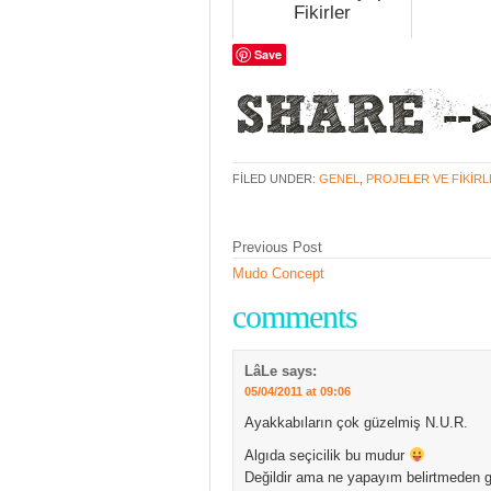
Fikirler
Save
FILED UNDER:
GENEL
,
PROJELER VE FIKIR
Previous Post
Mudo Concept
comments
LâLe
says:
05/04/2011 at 09:06
Ayakkabıların çok güzelmiş N.U.R.
Algıda seçicilik bu mudur
Değildir ama ne yapayım belirtmeden 