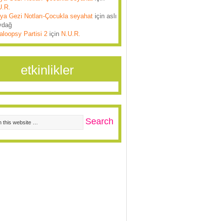
U.R.
lya Gezi Notları-Çocukla seyahat
için
aslı
ydağ
aloopsy Partisi 2
için
N.U.R.
etkinlikler