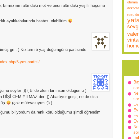
oturma 
), kırmızının altındaki mot ve onun altındaki yeşilli hoşuma
dekora
retro d
yat
ık ayakkabılarında hastası olabilirim
sevgi
vale
vint
hom
ümüş gri : ) Kızların 5 yaş doğumgünü partisinde
dex.php/5-yas-partisi/
Ba
sa
mu söyler :)) ( Bi’de alem bir insan olduğumu )
Ne 
 DİŞİ CEM YILMAZ der :)) Abartıyor gerçi, ne de olsa
so
rmüş
(çok mütevazıyım :)) )
Ev
Ev
uğumu biliyordum da renk körü olduğumu şimdi öğrendim
Ev
Ev
Ne 
so
İta