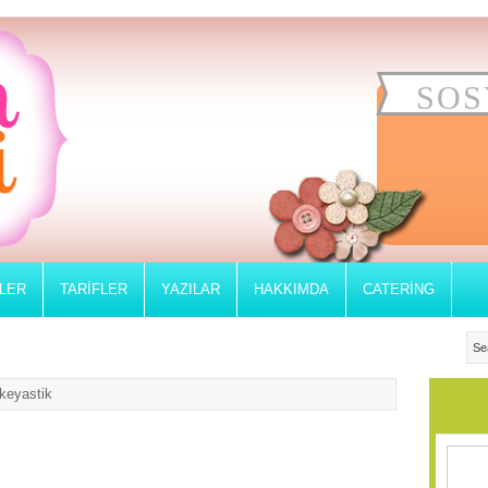
SOS
RLER
TARIFLER
YAZILAR
HAKKIMDA
CATERING
keyastik