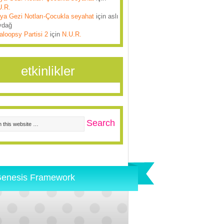
U.R.
lya Gezi Notları-Çocukla seyahat
için
aslı
ydağ
aloopsy Partisi 2
için
N.U.R.
etkinlikler
enesis Framework