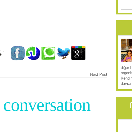
diğer 
organi
Next Post
Kendin
davran
e conversation
z
.