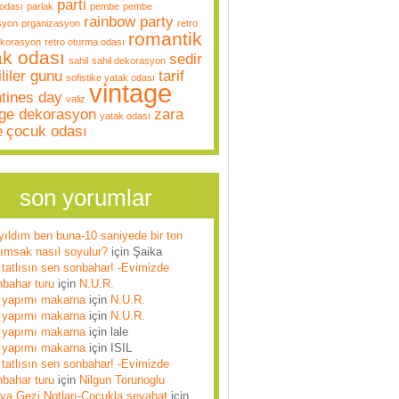
parti
odası
parlak
pembe
pembe
rainbow party
syon
prganizasyon
retro
romantik
ekorasyon
retro oturma odası
ak odası
sedir
sahil
sahil dekorasyon
liler gunu
tarif
sofistike yatak odası
vintage
ntines day
valiz
age dekorasyon
zara
yatak odası
e
çocuk odası
son yorumlar
yıldım ben buna-10 saniyede bir ton
rımsak nasıl soyulur?
için
Şaika
tatlısın sen sonbahar! -Evimizde
nbahar turu
için
N.U.R.
 yapımı makarna
için
N.U.R.
 yapımı makarna
için
N.U.R.
 yapımı makarna
için
lale
 yapımı makarna
için
ISIL
tatlısın sen sonbahar! -Evimizde
nbahar turu
için
Nilgun Torunoglu
lya Gezi Notları-Çocukla seyahat
için