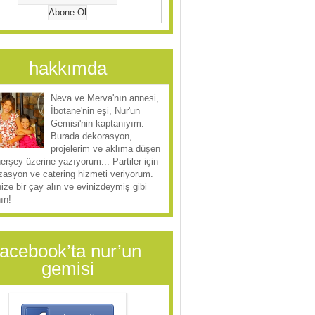
hakkımda
Neva ve Merva'nın annesi,
İbotane'nin eşi, Nur'un
Gemisi'nin kaptanıyım.
Burada dekorasyon,
projelerim ve aklıma düşen
herşey üzerine yazıyorum... Partiler için
zasyon ve catering hizmeti veriyorum.
ize bir çay alın ve evinizdeymiş gibi
ın!
facebook’ta nur’un
gemisi