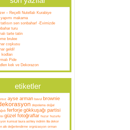
son yazılar
zer – Reçelli Nutellalı Kurabiye
 yapımı makarna
tatlısın sen sonbahar! -Evimizde
nbahar turu
alı tarte tatin
eme brulee
har coşkusu
ar geldi!
l kodları
ymalı Pide
dlen kek ve Dekorazon
etiketler
ayse arman
brownie
ansız
bavul
dekorasyon
depolama
doğal
ferforje
gökkuşağı partisi
ğıdı
güzel fotoğraflar
isi
huzur
huzurlu
syon
kumsal
laura ashley indirim
lila dekor
n altı değerlendirme
orgnizasyon
orman