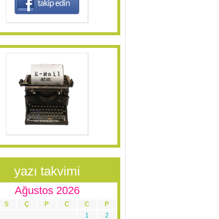
yazı takvimi
Ağustos 2026
S
Ç
P
C
C
P
1
2