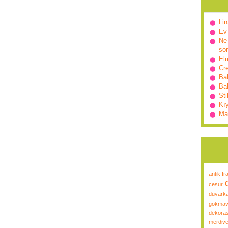
Lin
Ev
Ne 
so
Elm
Cr
Ba
Bah
Sti
Kı
Ma
antik fr
cesur
duvarka
gökmav
dekora
merdive