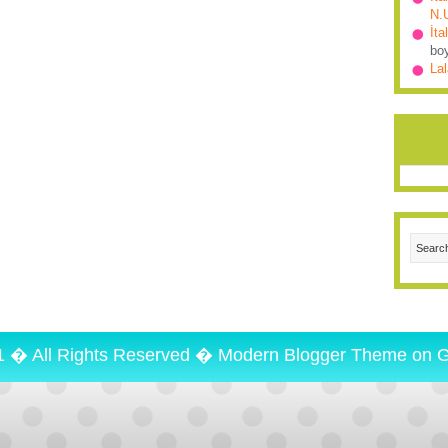
N.
İta
bo
Lal
1 � All Rights Reserved �
Modern Blogger Theme
on
G