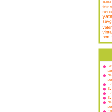
oturma 
dekora
retro d
yat
sevgi
vale
vint
hom
Ba
sa
Ne 
so
Ev
Ev
Ev
Ev
Ne 
so
İta