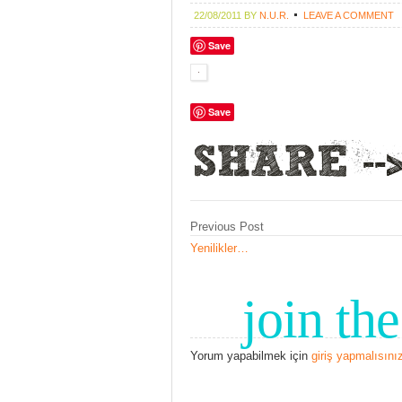
22/08/2011
BY
N.U.R.
LEAVE A COMMENT
Save
Save
Previous Post
Yenilikler…
join th
Yorum yapabilmek için
giriş yapmalısını