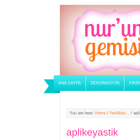
ANA SAYFA
DEKORASYON
FIKI
You are here:
Home
/
Yenilikler…
/
apli
aplikeyastik