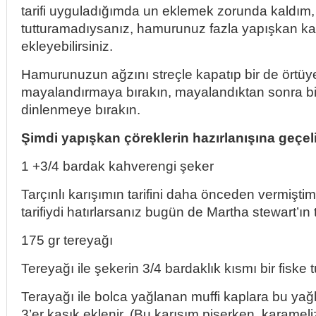
tarifi uyguladığımda un eklemek zorunda kaldım,
tutturamadıysanız, hamurunuz fazla yapışkan ka
ekleyebilirsiniz.
Hamurunuzun ağzını streçle kapatıp bir de örtüy
mayalandırmaya bırakın, mayalandıktan sonra b
dinlenmeye bırakın.
Şimdi yapışkan çöreklerin hazırlanışına geçel
1 +3/4 bardak kahverengi şeker
Tarçınlı karışımın tarifini daha önceden vermişti
tarifiydi hatırlarsanız bugün de Martha stewart’ın 
175 gr tereyağı
Tereyağı ile şekerin 3/4 bardaklık kısmı bir fiske tuz 
Terayağı ile bolca yağlanan muffi kaplara bu yağl
3’er kaşık eklenir. (Bu karışım pişerken karameli