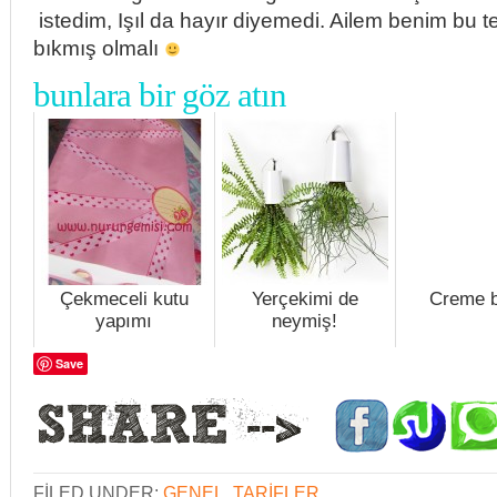
istedim, Işıl da hayır diyemedi. Ailem benim bu te
bıkmış olmalı
bunlara bir göz atın
Çekmeceli kutu
Yerçekimi de
Creme b
yapımı
neymiş!
Save
FILED UNDER:
GENEL
,
TARIFLER