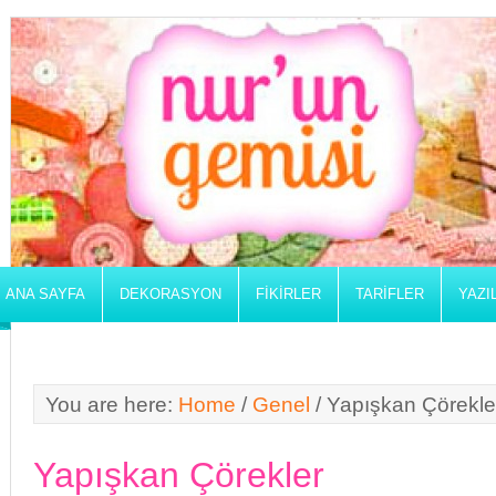
ANA SAYFA
DEKORASYON
FIKIRLER
TARIFLER
YAZI
You are here:
Home
/
Genel
/
Yapışkan Çörekle
Yapışkan Çörekler