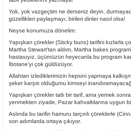
Yok, yok vazgeçtim ne derseniz deyin, durmaya
güzellikleri paylaşmayı, birileri dinler nasıl olsa!
Neyse konumuza dönelim:
Yapışkan çörekler (Sticky buns) tarifini kızlarla ç
Martha Stewart’tan aldım, Martha bakes progra
hastasıyız, üçümüzün heyecanla bu program ka
İbotane’yi çok güldürüyor.
Allahtan izlediklerimizin hepsini yapmaya kalkış
şeker karşıtı olduğumu kimseyi inandıramayac
Yapışkan çörekler tatlı bir tarif, ama yemek sonras
yenmekten ziyade, Pazar kahvaltılarına uygun bir
Aslında bu tarifin hamuru tarçınlı çöreklerle (Cinn
son adımlarda ortaya çıkıyor.