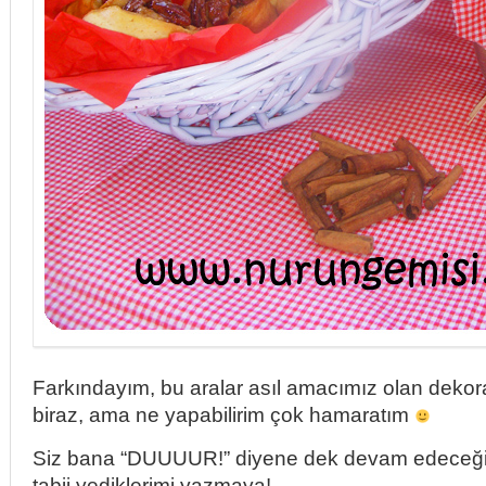
Farkındayım, bu aralar asıl amacımız olan deko
biraz, ama ne yapabilirim çok hamaratım
Siz bana “DUUUUR!” diyene dek devam edec
tabii yediklerimi yazmaya!