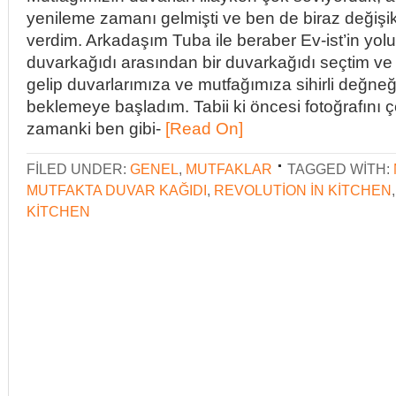
yenileme zamanı gelmişti ve ben de biraz değişikl
verdim. Arkadaşım Tuba ile beraber Ev-ist’in yolun
duvarkağıdı arasından bir duvarkağıdı seçtim v
gelip duvarlarımıza ve mutfağımıza sihirli değne
beklemeye başladım. Tabii ki öncesi fotoğrafını 
zamanki ben gibi-
[Read On]
FILED UNDER:
GENEL
,
MUTFAKLAR
TAGGED WITH:
MUTFAKTA DUVAR KAĞIDI
,
REVOLUTION IN KITCHEN
KITCHEN