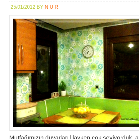
25/01/2012
BY
N.U.R.
Mutfağımızın duvarları lilayken çok seviyorduk, 