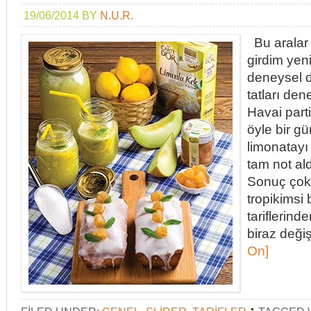
19/06/2014
BY
N.U.R.
Bu aralar
girdim yen
deneysel d
tatları de
Havai part
öyle bir g
limonatay
tam not aldı
Sonuç çok
tropikimsi 
tariflerind
biraz değiş
On]