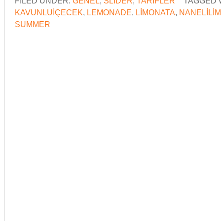
FILED UNDER:
GENEL
,
SLIDER
,
TARIFLER
TAGGED 
KAVUNLUIÇECEK
,
LEMONADE
,
LIMONATA
,
NANELILI
SUMMER