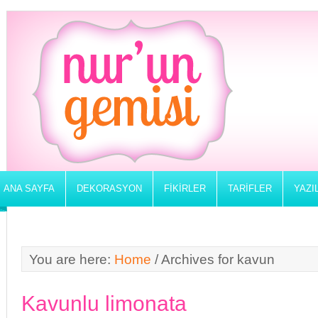
ANA SAYFA
DEKORASYON
FIKIRLER
TARIFLER
YAZI
You are here:
Home
/
Archives for kavun
Kavunlu limonata