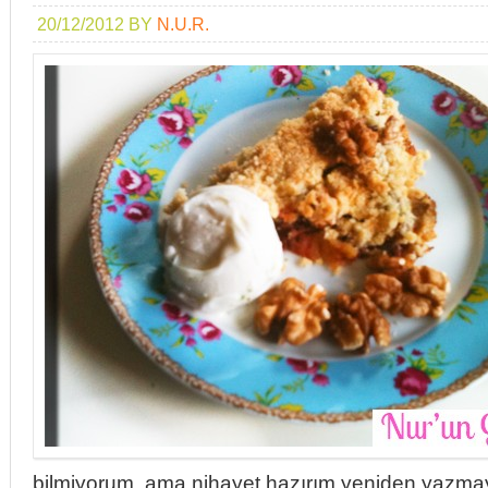
20/12/2012
BY
N.U.R.
bilmiyorum, ama nihayet hazırım yeniden yazma