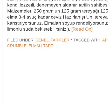
kendi lezzetli, denemeyen aldanır, tarifin sahibes
Malzemeler: 250 gram un 125 gram tereyağı 125
elma 3-4 avuç kadar ceviz Hazırlanışı Un, terey
karıştırıyorsunuz. Elmaları soyup rendeliyorsunu
limonlu suda bekletebilirsiniz.),
[Read On]
FILED UNDER:
GENEL
,
TARIFLER
TAGGED WITH:
AP
CRUMBLE
,
ELMALI TART