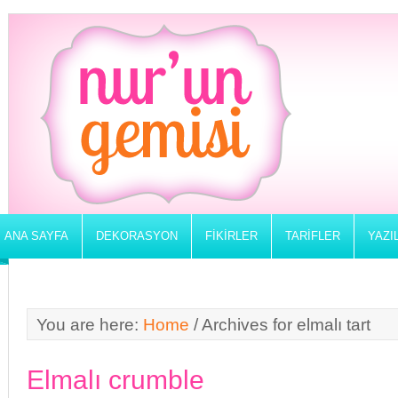
ANA SAYFA
DEKORASYON
FIKIRLER
TARIFLER
YAZI
You are here:
Home
/
Archives for elmalı tart
Elmalı crumble