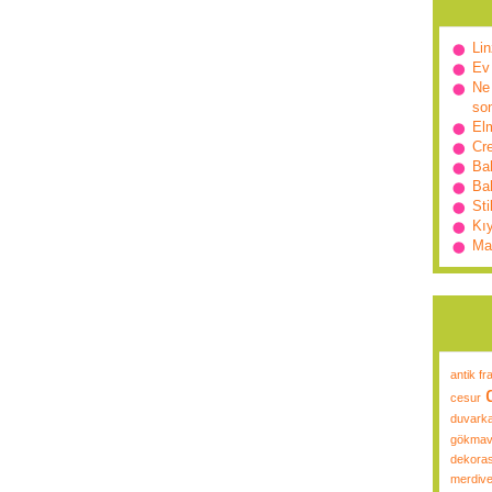
Lin
Ev
Ne 
so
Elm
Cr
Ba
Bah
Sti
Kı
Ma
antik fr
cesur
duvarka
gökmav
dekora
merdive