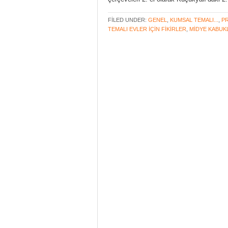
FILED UNDER:
GENEL
,
KUMSAL TEMALI...
,
PR
TEMALI EVLER IÇIN FIKIRLER
,
MIDYE KABUKL