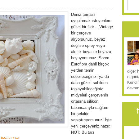
Deniz teması
uygulamak isteyenlere
güzel bir fikir… Vintage
bir çerçeve
alıyorsunuz, beyaz
değilse sprey veya
akrilik boya ile beyaza
boyuyorsunuz. Sonra
Euroflora dahil birçok
yerden temin
diğer 
edebileceğiniz, ya da
organi
Kendin
daha güzeli sahilden
davran
toplayabileceğiniz
midyeleri çerçevenin
ortasına silikon
tabancasıyla sağlam
bir şekilde
yapıştırıyorsunuz! İşte
yeni çerçeveniz hazır.
NOT: Bu tarz
[Read On]