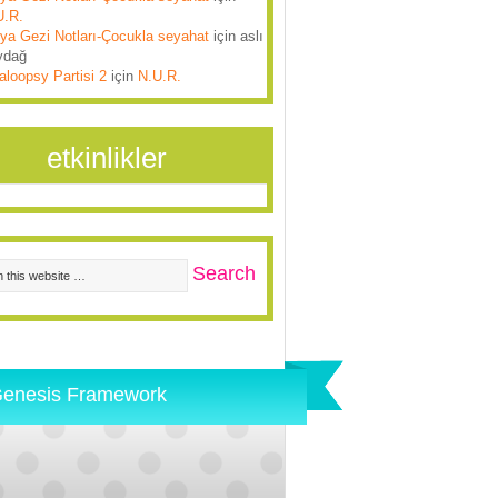
U.R.
lya Gezi Notları-Çocukla seyahat
için
aslı
ydağ
aloopsy Partisi 2
için
N.U.R.
etkinlikler
enesis Framework