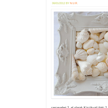
06/01/2012
BY
N.U.R.
çerçeveleri 2. el olarak Küçükyalı’daki 2.