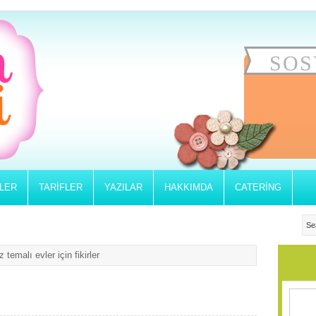
SOS
RLER
TARIFLER
YAZILAR
HAKKIMDA
CATERING
 temalı evler için fikirler