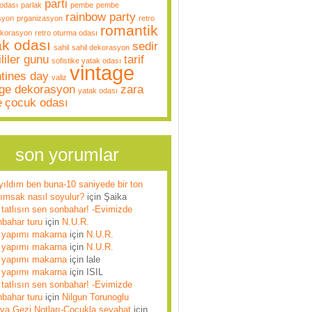
parti
odası
parlak
pembe
pembe
rainbow party
syon
prganizasyon
retro
romantik
ekorasyon
retro oturma odası
ak odası
sedir
sahil
sahil dekorasyon
liler gunu
tarif
sofistike yatak odası
vintage
ntines day
valiz
age dekorasyon
zara
yatak odası
e
çocuk odası
son yorumlar
yıldım ben buna-10 saniyede bir ton
rımsak nasıl soyulur?
için
Şaika
tatlısın sen sonbahar! -Evimizde
nbahar turu
için
N.U.R.
 yapımı makarna
için
N.U.R.
 yapımı makarna
için
N.U.R.
 yapımı makarna
için
lale
 yapımı makarna
için
ISIL
tatlısın sen sonbahar! -Evimizde
nbahar turu
için
Nilgun Torunoglu
lya Gezi Notları-Çocukla seyahat
için