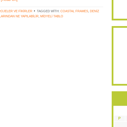
OJELER VE FIKIRLER
TAGGED WITH:
COASTAL FRAMES
,
DENIZ
ARINDAN NE YAPILABILIR
,
MIDYELI TABLO
P