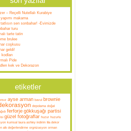
son yazılar
zer – Reçelli Nutellalı Kurabiye
 yapımı makarna
tatlısın sen sonbahar! -Evimizde
nbahar turu
alı tarte tatin
eme brulee
har coşkusu
ar geldi!
l kodları
ymalı Pide
dlen kek ve Dekorazon
etiketler
ayse arman
brownie
ansız
bavul
dekorasyon
depolama
doğal
ferforje
gökkuşağı partisi
ğıdı
güzel fotoğraflar
isi
huzur
huzurlu
syon
kumsal
laura ashley indirim
lila dekor
n altı değerlendirme
orgnizasyon
orman