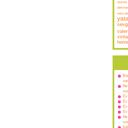
oturma 
dekora
retro d
yat
sevgi
vale
vint
hom
Ba
sa
Ne 
so
Ev
Ev
Ev
Ev
Ne 
so
İta