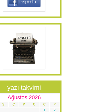
yazı takvimi
Ağustos 2026
S
Ç
P
C
C
P
1
2