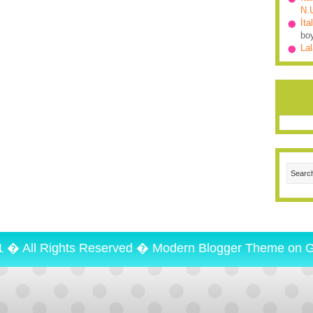
N.
İta
bo
Lal
1 � All Rights Reserved �
Modern Blogger Theme
on
G