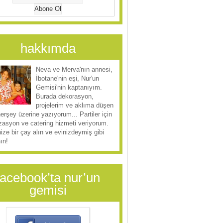
hakkımda
Neva ve Merva'nın annesi,
İbotane'nin eşi, Nur'un
Gemisi'nin kaptanıyım.
Burada dekorasyon,
projelerim ve aklıma düşen
herşey üzerine yazıyorum... Partiler için
zasyon ve catering hizmeti veriyorum.
ize bir çay alın ve evinizdeymiş gibi
ın!
facebook’ta nur’un
gemisi