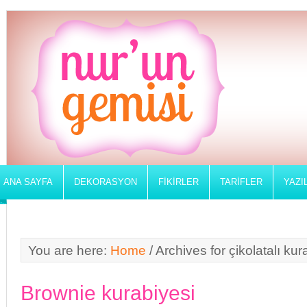
ANA SAYFA
DEKORASYON
FIKIRLER
TARIFLER
YAZI
You are here:
Home
/
Archives for çikolatalı kur
Brownie kurabiyesi