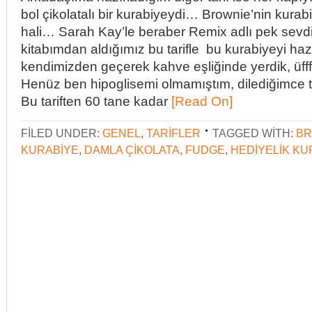
bol çikolatalı bir kurabiyeydi… Brownie’nin kurabi
hali… Sarah Kay’le beraber Remix adlı pek sev
kitabımdan aldığımız bu tarifle bu kurabiyeyi haz
kendimizden geçerek kahve eşliğinde yerdik, üfff
Henüz ben hipoglisemi olmamıştım, dilediğimce tat
Bu tariften 60 tane kadar
[Read On]
FILED UNDER:
GENEL
,
TARIFLER
TAGGED WITH:
BR
KURABIYE
,
DAMLA ÇIKOLATA
,
FUDGE
,
HEDIYELIK KU