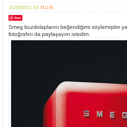
01/08/2011
BY
N.U.R.
Save
Smeg buzdolaplarını beğendiğimi söylemiştim 
fotoğrafını da paylaşayım istedim.