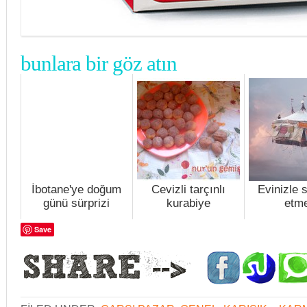
bunlara bir göz atın
İbotane'ye doğum
Cevizli tarçınlı
Evinizle 
günü sürprizi
kurabiye
etm
Save