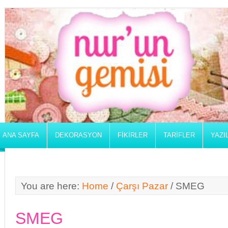
ANA SAYFA
DEKORASYON
FIKIRLER
TARIFLER
YAZI
You are here:
Home
/
Çarşı Pazar
/
SMEG
SMEG