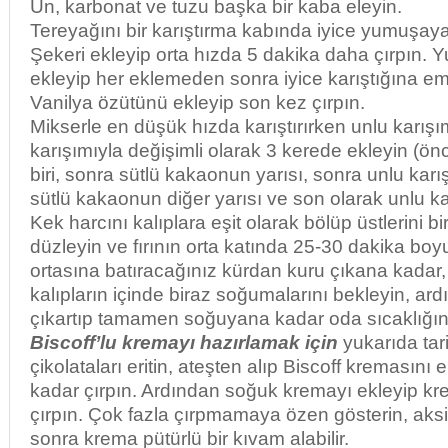
Un, karbonat ve tuzu başka bir kaba eleyin.
Tereyağını bir karıştırma kabında iyice yumuşaya
Şekeri ekleyip orta hızda 5 dakika daha çırpın. Y
ekleyip her eklemeden sonra iyice karıştığına emi
Vanilya özütünü ekleyip son kez çırpın.
Mikserle en düşük hızda karıştırırken unlu karışı
karışımıyla değişimli olarak 3 kerede ekleyin (ön
biri, sonra sütlü kakaonun yarısı, sonra unlu karış
sütlü kakaonun diğer yarısı ve son olarak unlu kar
Kek harcını kalıplara eşit olarak bölüp üstlerini b
düzleyin ve fırının orta katında 25-30 dakika boy
ortasına batıracağınız kürdan kuru çıkana kadar, p
kalıpların içinde biraz soğumalarını bekleyin, ar
çıkartıp tamamen soğuyana kadar oda sıcaklığın
Biscoff’lu kremayı hazırlamak için
yukarıda tari
çikolataları eritin, ateşten alıp Biscoff kremasını
kadar çırpın. Ardından soğuk kremayı ekleyip k
çırpın. Çok fazla çırpmamaya özen gösterin, aksi 
sonra krema pütürlü bir kıvam alabilir.