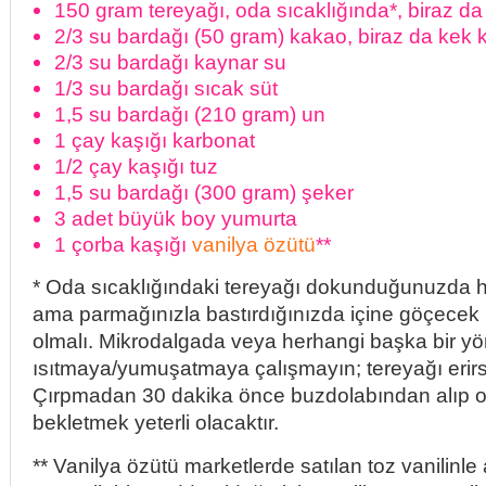
150 gram tereyağı, oda sıcaklığında*, biraz da k
2/3 su bardağı (50 gram) kakao, biraz da kek ka
2/3 su bardağı kaynar su
1/3 su bardağı sıcak süt
1,5 su bardağı (210 gram) un
1 çay kaşığı karbonat
1/2 çay kaşığı tuz
1,5 su bardağı (300 gram) şeker
3 adet büyük boy yumurta
1 çorba kaşığı
vanilya özütü
**
* Oda sıcaklığındaki tereyağı dokunduğunuzda h
ama parmağınızla bastırdığınızda içine göçece
olmalı. Mikrodalgada veya herhangi başka bir y
ısıtmaya/yumuşatmaya çalışmayın; tereyağı erirs
Çırpmadan 30 dakika önce buzdolabından alıp o
bekletmek yeterli olacaktır.
** Vanilya özütü marketlerde satılan toz vanilinle 