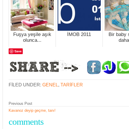
Fuşya yeşile aşık
İMOB 2011
Bir baby
olunca...
daha
Save
FILED UNDER:
GENEL
,
TARIFLER
Previous Post
Kavanoz deyip geçme, tanı!
comments