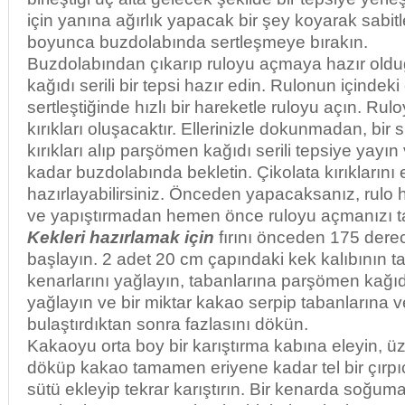
için yanına ağırlık yapacak bir şey koyarak sabit
boyunca buzdolabında sertleşmeye bırakın.
Buzdolabından çıkarıp ruloyu açmaya hazır ol
kağıdı serili bir tepsi hazır edin. Rulonun içinde
sertleştiğinde hızlı bir hareketle ruloyu açın. Rul
kırıkları oluşacaktır. Ellerinizle dokunmadan, bir 
kırıkları alıp parşömen kağıdı serili tepsiye yayı
kadar buzdolabında bekletin. Çikolata kırıklarını
hazırlayabilirsiniz. Önceden yapacaksanız, rulo 
ve yapıştırmadan hemen önce ruloyu açmanızı t
Kekleri hazırlamak için
fırını önceden 175 dere
başlayın. 2 adet 20 cm çapındaki kek kalıbının ta
kenarlarını yağlayın, tabanlarına parşömen kağıdı
yağlayın ve bir miktar kakao serpip tabanlarına v
bulaştırdıktan sonra fazlasını dökün.
Kakaoyu orta boy bir karıştırma kabına eleyin, ü
döküp kakao tamamen eriyene kadar tel bir çırpıcı
sütü ekleyip tekrar karıştırın. Bir kenarda soğum