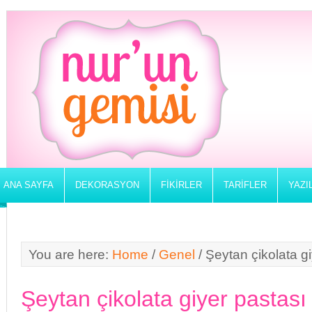
ANA SAYFA
DEKORASYON
FIKIRLER
TARIFLER
YAZI
You are here:
Home
/
Genel
/
Şeytan çikolata gi
Şeytan çikolata giyer pastası