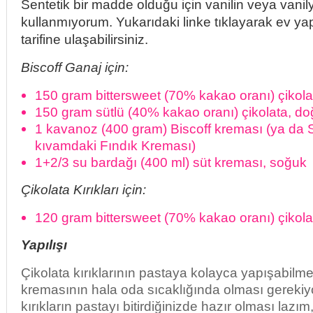
Sentetik bir madde olduğu için vanilin veya vani
kullanmıyorum. Yukarıdaki linke tıklayarak ev ya
tarifine ulaşabilirsiniz.
Biscoff Ganaj için:
150 gram bittersweet (70% kakao oranı) çikol
150 gram sütlü (40% kakao oranı) çikolata, d
1 kavanoz (400 gram) Biscoff kreması (ya da S
kıvamdaki Fındık Kreması)
1+2/3 su bardağı (400 ml) süt kreması, soğuk
Çikolata Kırıkları için:
120 gram bittersweet (70% kakao oranı) çikol
Yapılışı
Çikolata kırıklarının pastaya kolayca yapışabilme
kremasının hala oda sıcaklığında olması gerekiy
kırıkların pastayı bitirdiğinizde hazır olması lazı