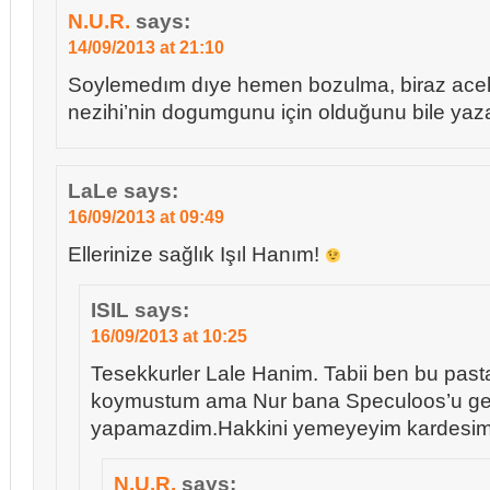
N.U.R.
says:
14/09/2013 at 21:10
Soylemedım dıye hemen bozulma, biraz acele
nezihi’nin dogumgunu için olduğunu bile y
LaLe
says:
16/09/2013 at 09:49
Ellerinize sağlık Işıl Hanım!
ISIL
says:
16/09/2013 at 10:25
Tesekkurler Lale Hanim. Tabii ben bu past
koymustum ama Nur bana Speculoos’u ge
yapamazdim.Hakkini yemeyeyim kardesi
N.U.R.
says: