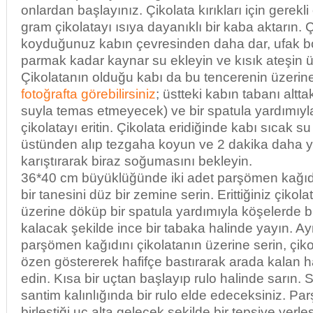
onlardan başlayınız. Çikolata kırıkları için gerek
gram çikolatayı ısıya dayanıklı bir kaba aktarın. 
koyduğunuz kabın çevresinden daha dar, ufak b
parmak kadar kaynar su ekleyin ve kısık ateşin 
Çikolatanın olduğu kabı da bu tencerenin üzerine 
fotoğrafta görebilirsiniz
; üstteki kabın tabanı altta
suyla temas etmeyecek) ve bir spatula yardımıyla
çikolatayı eritin. Çikolata eridiğinde kabı sıcak s
üstünden alıp tezgaha koyun ve 2 dakika daha 
karıştırarak biraz soğumasını bekleyin.
36*40 cm büyüklüğünde iki adet parşömen kağıdı 
bir tanesini düz bir zemine serin. Erittiğiniz çikol
üzerine döküp bir spatula yardımıyla köşelerde b
kalacak şekilde ince bir tabaka halinde yayın. Ay
parşömen kağıdını çikolatanın üzerine serin, çi
özen göstererek hafifçe bastırarak arada kalan h
edin. Kısa bir uçtan başlayıp rulo halinde sarın. 
santim kalınlığında bir rulo elde edeceksiniz. Pa
birleştiği uç alta gelecek şekilde bir tepsiye yer