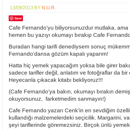
13/09/2013
BY
N.U.R.
Save
Cafe Fernando’yu biliyorsunuzdur mutlaka, ama o
hemen bu yazıyı okumayı bırakıp Cafe Fernando’
Buradan hangi tarifi denediysem sonuç mükemmel
Fernando’dansa gözüm kapalı yaparım!
Hatta hiç yemek yapacağım yoksa bile girer bakar
sadece tarifler değil, anlatım ve fotoğraflar da bir
Heyecanla çıkacak kitabı bekliyoruz!!!
(Cafe Fernando’ya bakın, okumayı bırakın demiş
okuyorsunuz, farketmedim sanmayın!)
Cafe Fernando yazarı Cenk’in en sevdiğim özellik
kullandığı malzemelerdeki seçicilik. Margarini, va
şeyi tariflerinde göremezsiniz. Birçok ünlü yeme