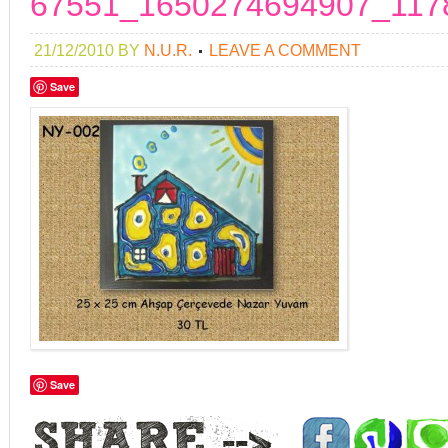
67551_1650274694907_117
21/12/2010
BY
N.U.R.
LEAVE A COMMENT
Save
Save