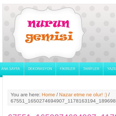
ANA SAYFA
DEKORASYON
FIKIRLER
TARIFLER
YAZI
You are here:
Home
/
Nazar etme ne olur! :)
/
67551_1650274694907_1178163194_189698