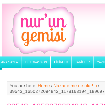
ANA SAYFA
DEKORASYON
FIKIRLER
TARIFLER
YAZI
You are here:
Home
/
Nazar etme ne olur! :)
/
39543_1650272094842_1178163194_189697