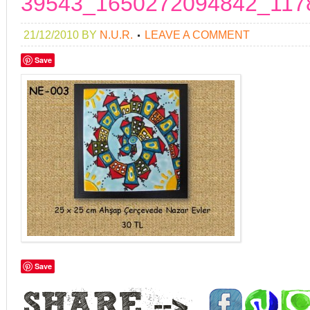
39543_1650272094842_117
21/12/2010
BY
N.U.R.
LEAVE A COMMENT
Save
Save