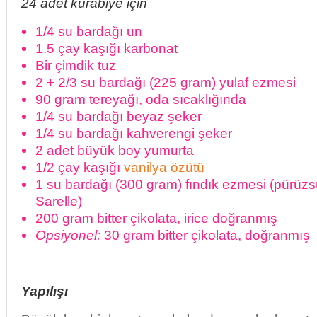
24 adet kurabiye için
1/4 su bardağı un
1.5 çay kaşığı karbonat
Bir çimdik tuz
2 + 2/3 su bardağı (225 gram) yulaf ezmesi
90 gram tereyağı, oda sıcaklığında
1/4 su bardağı beyaz şeker
1/4 su bardağı kahverengi şeker
2 adet büyük boy yumurta
1/2 çay kaşığı
vanilya özütü
1 su bardağı (300 gram) fındık ezmesi (pürüz
Sarelle)
200 gram bitter çikolata, irice doğranmış
Opsiyonel:
30 gram bitter çikolata, doğranmış
Yapılışı