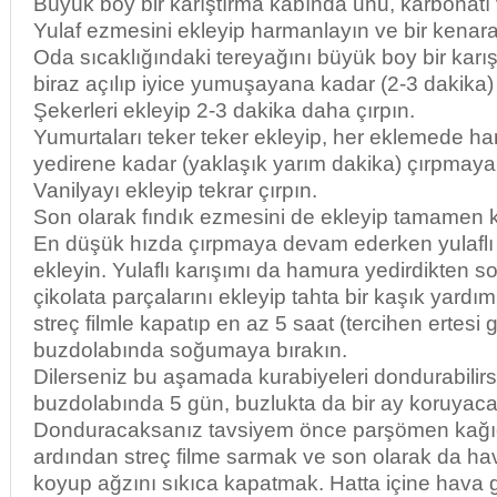
Büyük boy bir karıştırma kabında unu, karbonatı v
Yulaf ezmesini ekleyip harmanlayın ve bir kenara
Oda sıcaklığındaki tereyağını büyük boy bir karı
biraz açılıp iyice yumuşayana kadar (2-3 dakika) 
Şekerleri ekleyip 2-3 dakika daha çırpın.
Yumurtaları teker teker ekleyip, her eklemede 
yedirene kadar (yaklaşık yarım dakika) çırpmay
Vanilyayı ekleyip tekrar çırpın.
Son olarak fındık ezmesini de ekleyip tamamen k
En düşük hızda çırpmaya devam ederken yulaflı 
ekleyin. Yulaflı karışımı da hamura yedirdikten so
çikolata parçalarını ekleyip tahta bir kaşık yardımı
streç filmle kapatıp en az 5 saat (tercihen ertesi
buzdolabında soğumaya bırakın.
Dilerseniz bu aşamada kurabiyeleri dondurabilirsi
buzdolabında 5 gün, buzlukta da bir ay koruyacak
Donduracaksanız tavsiyem önce parşömen kağı
ardından streç filme sarmak ve son olarak da h
koyup ağzını sıkıca kapatmak. Hatta içine hava 