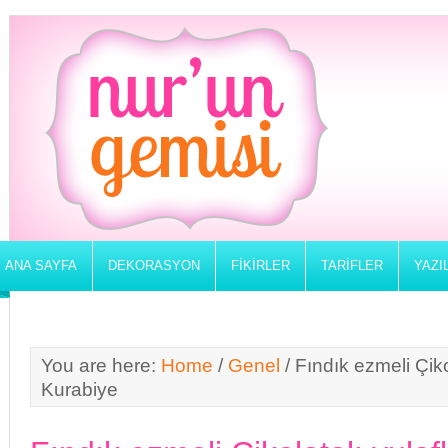
ANA SAYFA
DEKORASYON
FIKIRLER
TARIFLER
YAZI
You are here:
Home
/
Genel
/
Fındık ezmeli Çikol
Kurabiye