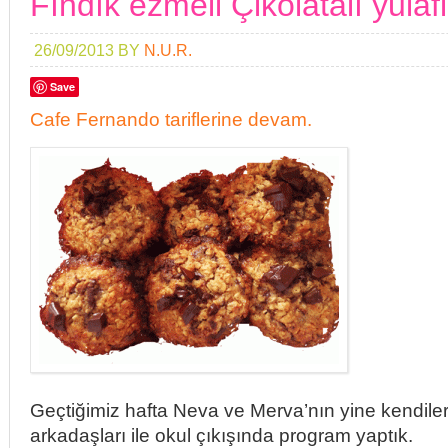
Fındık ezmeli Çikolatalı yulaf
26/09/2013
BY
N.U.R.
Save
Cafe Fernando tariflerine devam.
Geçtiğimiz hafta Neva ve Merva’nın yine kendileri 
arkadaşları ile okul çıkışında program yaptık.