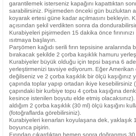
garantilemek isterseniz kapağını kapattıktan sonra
sarabilirsiniz. Pişirmeden önceki gün buzluktan 
koyarak ertesi güne kadar açılmasını bekleyin. K
açısından şekil verdikten sonra da dondurabilirsi
Kurabiyeleri pişirmeden 15 dakika önce fırınınız
ısıtmaya başlayın.
Parşömen kağıdı serili fırın tepsisine aralarında 
bırakacak şekilde 2 çorba kaşıklık hamuru yerleşti
Kurabiyeler büyük olduğu için tepsi başına 6 ade
yerleştirmenizi tavsiye ediyorum. Eğer Amerikan 
değilseniz ve 2 çorba kaşıklık bir ölçü kaşığınız
çapında toplar yapıp ortadan ikiye kesebilirsiniz 
çapındaki bir kurbiye topu 4 çorba kaşığına denk 
kesince istenilen boyutu elde etmiş olacaksınız)
aldığım 2 çorba kaşıklık (30 ml) ölçü kaşığını ku
(fotoğraflarda görebilirsiniz).
Kurabiyeleri kenarları koyulaşana dek, yaklaşık 
boyunca pişirin.
Fırından çıkardıktan hemen sonra doğranmış 30 g