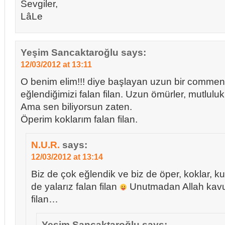
Sevgiler,
LâLe
Yeşim Sancaktaroğlu
says:
12/03/2012 at 13:11
O benim elim!!! diye başlayan uzun bir commen
eğlendiğimizi falan filan. Uzun ömürler, mutlulukl
Ama sen biliyorsun zaten.
Öperim koklarım falan filan.
N.U.R.
says:
12/03/2012 at 13:14
Biz de çok eğlendik ve biz de öper, koklar, ku
de yalarız falan filan
Unutmadan Allah kavu
filan…
Yeşim Sancaktaroğlu
says: