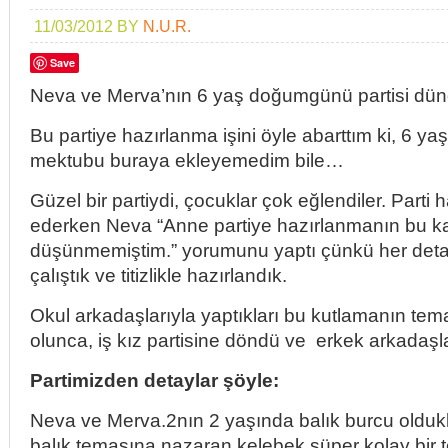
11/03/2012
BY
N.U.R.
Save
Neva ve Merva’nın 6 yaş doğumgünü partisi d
Bu partiye hazırlanma işini öyle abarttım ki, 6 ya
mektubu buraya ekleyemedim bile…
Güzel bir partiydi, çocuklar çok eğlendiler. Parti 
ederken Neva “Anne partiye hazırlanmanın bu ka
düşünmemiştim.” yorumunu yaptı çünkü her de
çalıştık ve titizlikle hazırlandık.
Okul arkadaşlarıyla yaptıkları bu kutlamanın tem
olunca, iş kız partisine döndü ve erkek arkadaşla
Partimizden detaylar şöyle:
Neva ve Merva.2nın 2 yaşında balık burcu oldukla
balık temasına nazaran kelebek süper kolay bir t