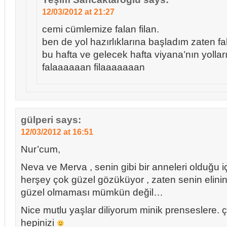
12/03/2012 at 21:27
cemi cümlemize falan filan.
ben de yol hazırlıklarına başladım zaten fal
bu hafta ve gelecek hafta viyana’nın yollar
falaaaaaan filaaaaaaan
gülperi
says:
12/03/2012 at 16:51
Nur’cum,
Neva ve Merva , senin gibi bir anneleri olduğu i
herşey çok güzel gözüküyor , zaten senin elinin
güzel olmaması mümkün değil…
Nice mutlu yaşlar diliyorum minik prenseslere.
hepinizi