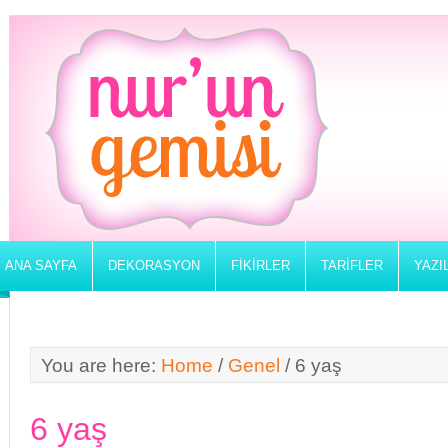
ANA SAYFA
DEKORASYON
FIKIRLER
TARIFLER
YAZI
You are here:
Home
/
Genel
/
6 yaş
6 yaş