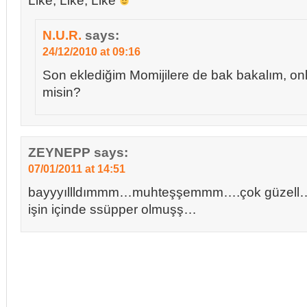
Like, Like, Like
N.U.R.
says:
24/12/2010 at 09:16
Son eklediğim Momijilere de bak bakalım, on
misin?
ZEYNEPP
says:
07/01/2011 at 14:51
bayyyıllldımmm…muhteşşemmm….çok güzell…k
işin içinde ssüpper olmuşş…