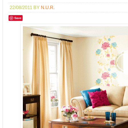
22/08/2011
BY
N.U.R.
Save