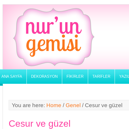
ANA SAYFA
DEKORASYON
FIKIRLER
TARIFLER
YAZI
You are here:
Home
/
Genel
/
Cesur ve güzel
Cesur ve güzel