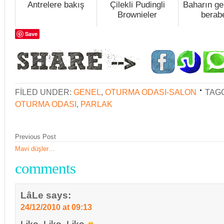
Antrelere bakış
Çilekli Pudingli
Baharın ge
Brownieler
berabe
Save
FILED UNDER:
GENEL
,
OTURMA ODASI-SALON
TAG
OTURMA ODASI
,
PARLAK
Previous Post
Mavi düşler…
comments
LâLe
says:
24/12/2010 at 09:13