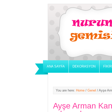
ANA SAYFA
DEKORASYON
FIKI
You are here:
Home
/
Genel
/
Ayşe Arm
Ayşe Arman Kan