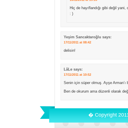
Hiç de hayıflandığı gibi değil yani, 
: )
Yeşim Sancaktaroğlu
says:
17/11/2011 at 08:42
delisin!
LâLe
says:
17/11/2011 at 10:52
Senin için süper olmuş. Ayşe Arman’ı b
Ben de okurum ama düzenli olarak deği
� Copyright 201