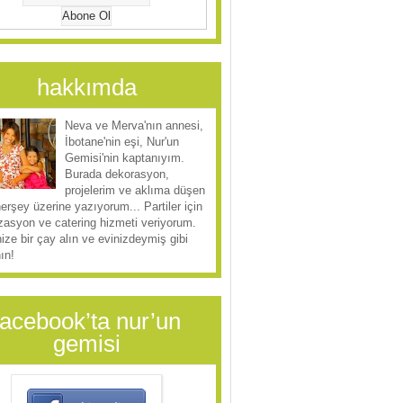
hakkımda
Neva ve Merva'nın annesi,
İbotane'nin eşi, Nur'un
Gemisi'nin kaptanıyım.
Burada dekorasyon,
projelerim ve aklıma düşen
herşey üzerine yazıyorum... Partiler için
zasyon ve catering hizmeti veriyorum.
ize bir çay alın ve evinizdeymiş gibi
ın!
facebook’ta nur’un
gemisi