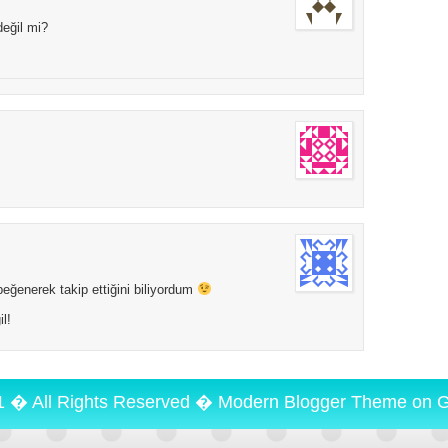
değil mi?
eğenerek takip ettiğini biliyordum
l!
1 � All Rights Reserved �
Modern Blogger Theme
on
G