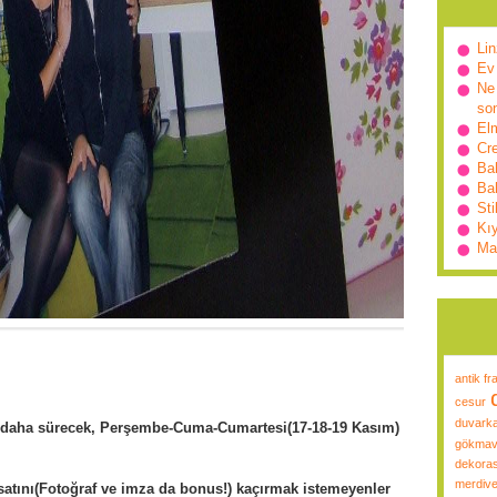
Lin
Ev
Ne 
so
Elm
Cr
Ba
Bah
Sti
Kı
Ma
antik fr
cesur
duvarka
 daha sürecek, Perşembe-Cuma-Cumartesi(17-18-19 Kasım)
gökmav
dekora
merdive
satını(Fotoğraf ve imza da bonus!) kaçırmak istemeyenler