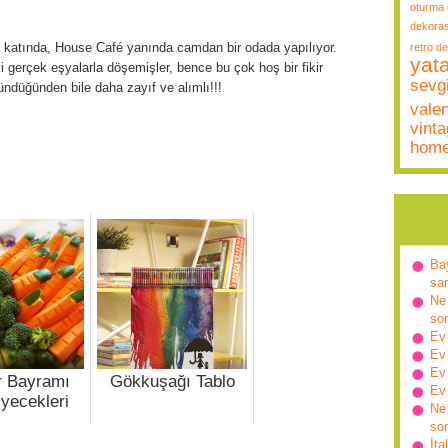
oturma 
dekora
 katında, House Café yanında camdan bir odada yapılıyor.
retro d
yat
gerçek eşyalarla döşemişler, bence bu çok hoş bir fikir
sevgi
düğünden bile daha zayıf ve alımlı!!!
vale
vint
hom
Ba
sa
Ne 
so
Ev
Ev
Ev
r Bayramı
Gökkuşağı Tablo
Ev
iyecekleri
Ne 
so
İta