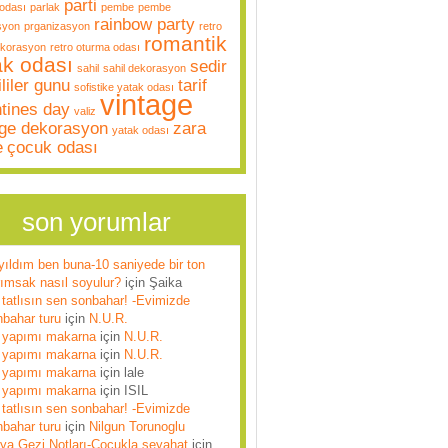
parti
odası
parlak
pembe
pembe
rainbow party
syon
prganizasyon
retro
romantik
ekorasyon
retro oturma odası
ak odası
sedir
sahil
sahil dekorasyon
liler gunu
tarif
sofistike yatak odası
vintage
ntines day
valiz
age dekorasyon
zara
yatak odası
e
çocuk odası
son yorumlar
yıldım ben buna-10 saniyede bir ton
rımsak nasıl soyulur?
için
Şaika
tatlısın sen sonbahar! -Evimizde
nbahar turu
için
N.U.R.
 yapımı makarna
için
N.U.R.
 yapımı makarna
için
N.U.R.
 yapımı makarna
için
lale
 yapımı makarna
için
ISIL
tatlısın sen sonbahar! -Evimizde
nbahar turu
için
Nilgun Torunoglu
lya Gezi Notları-Çocukla seyahat
için