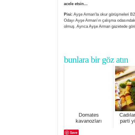
acele etsin…
Pisi:
Ayşe Arman’la okur görüşmeleri B2
Odayı Ayşe Arman’ın çalışma odasındaki 
olmuş. Ayrıca Ayşe Arman gazetede görün
bunlara bir göz atın
Domates
Cadıla
kavanozları
parti y
Save