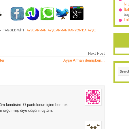
N.
İta
bo
Lal
TAGGED WITH:
AYSE ARMAN
,
AYŞE ARMAN KANYON'DA
,
AYŞE
Next Post
ter
Ayşe Arman demişken…
üm kendisini. O pantolonun içine ben tek
nı sığdırmış diye düşünmüştüm.