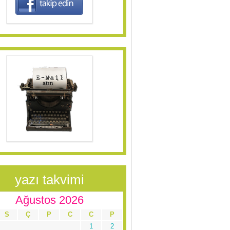
yazı takvimi
Ağustos 2026
S
Ç
P
C
C
P
1
2