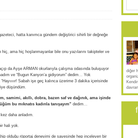
azeteci, hatta kanımca gündem değiştirici sihirli bir değneğe
 hiç, ama hiç hoşlanmayanlar bile onu yazılarını takipteler ve
açıp da Ayşe ARMAN okurlarıyla çalışma odasında buluşuyor
diğer 
amadım ve “Bugun Kanyon’a gidiyorum” dedim… Yok
organi
 “Hayıııır! Sabah işe geç kalınca üzerime 3 dakika içerisinde
Kendin
 diye düşündüm.
davran
, samimi, akıllı, dobra, bazen saf ve dağınık, ama işinde
düğüm bu mıknatıs kadınla tanışayım”
dedim…
r kez daha anladım.
r hali yok.
sahip olduğu röportaj deneyimi de sayesinde hep inceleyen bir