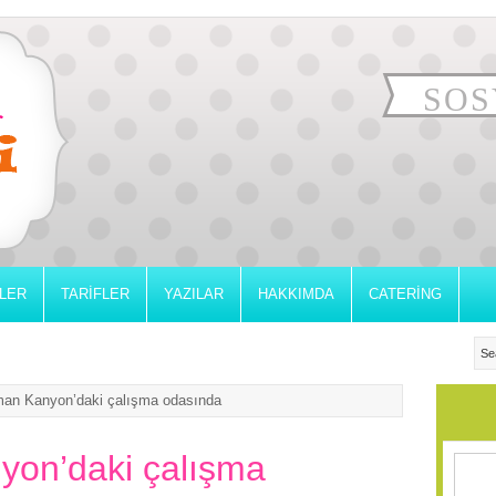
SOS
RLER
TARIFLER
YAZILAR
HAKKIMDA
CATERING
an Kanyon’daki çalışma odasında
yon’daki çalışma