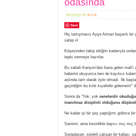
odasında
16/11/2011
BY
N.U.R.
Save
Hiç tartışmasız Ayşe Arman başarılı bir g
sahip o!
Köşesinden takip ettiğim kadarıyla ondan
tepki vermeye hazırlar.
Bu sabah Kanyon’dan bana gelen mail’i 
haberini okuyunca ben de kayıtsız kal
aslında tam olarak öyle olmadı. İlk başta
geçirdiğim bu kılık kıyafetle gidemem!”
Sonra da “Yok, yok
senelerdir okuduğum
inanılmaz disiplinli olduğunu düşün
Ne kadar iyi bir şey yaptığımı gidince bi
Samimi, ama kesinlikle bayıcı mıç mıç bi
Sorgulayan, sürekli çalışan bir kafası, 