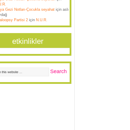
U.R.
lya Gezi Notları-Çocukla seyahat
için
aslı
ydağ
aloopsy Partisi 2
için
N.U.R.
etkinlikler