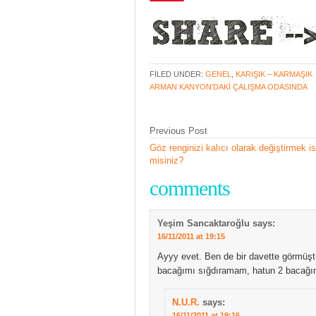
FILED UNDER:
GENEL
,
KARIŞIK – KARMAŞIK
ARMAN KANYON'DAKI ÇALIŞMA ODASINDA
Previous Post
Göz renginizi kalıcı olarak değiştirmek is
misiniz?
comments
Yeşim Sancaktaroğlu
says:
16/11/2011 at 19:15
Ayyy evet. Ben de bir davette görmüşt
bacağımı sığdıramam, hatun 2 bacağı
N.U.R.
says:
16/11/2011 at 19:16