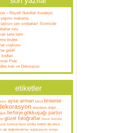
son yazılar
zer – Reçelli Nutellalı Kurabiye
 yapımı makarna
tatlısın sen sonbahar! -Evimizde
nbahar turu
alı tarte tatin
eme brulee
har coşkusu
ar geldi!
l kodları
ymalı Pide
dlen kek ve Dekorazon
etiketler
ayse arman
brownie
ansız
bavul
dekorasyon
depolama
doğal
ferforje
gökkuşağı partisi
ğıdı
güzel fotoğraflar
isi
huzur
huzurlu
syon
kumsal
laura ashley indirim
lila dekor
n altı değerlendirme
orgnizasyon
orman