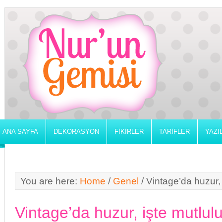
ANA SAYFA
DEKORASYON
FIKIRLER
TARIFLER
YAZI
You are here:
Home
/
Genel
/
Vintage’da huzur, 
Vintage’da huzur, işte mutlul