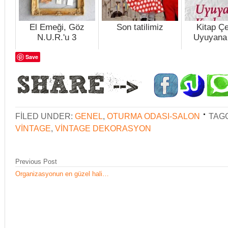
El Emeği, Göz
Son tatilimiz
Kitap Çe
N.U.R.'u 3
Uyuyana
Save
FILED UNDER:
GENEL
,
OTURMA ODASI-SALON
TAG
VINTAGE
,
VINTAGE DEKORASYON
Previous Post
Organizasyonun en güzel hali…