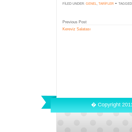
FILED UNDER:
GENEL
,
TARIFLER
TAGGED
Previous Post
Kereviz Salatası
� Copyright 201