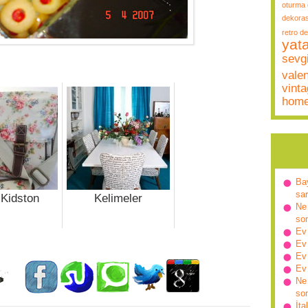
oturma 
dekora
retro d
yat
sevgi
vale
vint
hom
Ba
sa
 Kidston
Kelimeler
Ne 
so
Ev
Ev
Ev
Ev
Ne 
so
İta