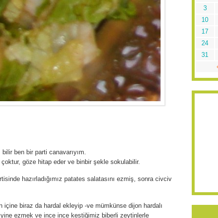
3
10
17
24
31
ilir ben bir parti canavarıyım.
 çoktur, göze hitap eder ve binbir şekle sokulabilir.
tisinde hazırladığımız patates salatasını ezmiş, sonra civciv
hen içine biraz da hardal ekleyip -ve mümkünse dijon hardalı
- yine ezmek ve ince ince kestiğimiz biberli zeytinlerle