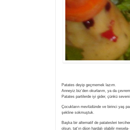
Patates deyip geçmemek lazım.
Anneyiz.biz’den okurlarım, ya da çevrem b
Patates partilerde iyi gider, çünkü seveni
Çocukların mevlüdünde ve birinci yaş par
şekline sokmuştuk.
Başka bir alternatif de patatesleri terci
olsun, tat’ın dijon hardalı olabilir mesela