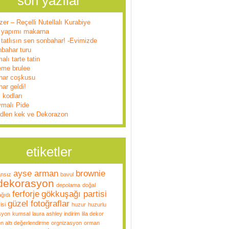
son yazılar
zer – Reçelli Nutellalı Kurabiye
 yapımı makarna
tatlısın sen sonbahar! -Evimizde
nbahar turu
alı tarte tatin
eme brulee
har coşkusu
ar geldi!
l kodları
ymalı Pide
dlen kek ve Dekorazon
etiketler
ayse arman
brownie
ansız
bavul
dekorasyon
depolama
doğal
ferforje
gökkuşağı partisi
ğıdı
güzel fotoğraflar
isi
huzur
huzurlu
syon
kumsal
laura ashley indirim
lila dekor
n altı değerlendirme
orgnizasyon
orman