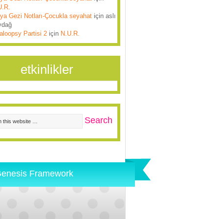
U.R.
lya Gezi Notları-Çocukla seyahat
için
aslı
ydağ
aloopsy Partisi 2
için
N.U.R.
etkinlikler
enesis Framework