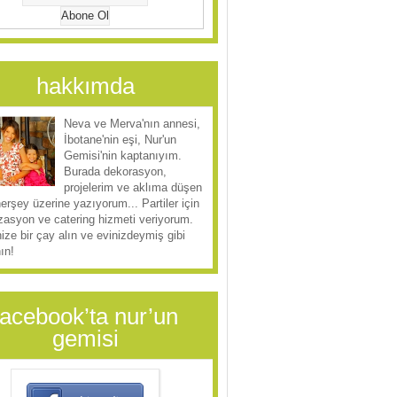
hakkımda
Neva ve Merva'nın annesi,
İbotane'nin eşi, Nur'un
Gemisi'nin kaptanıyım.
Burada dekorasyon,
projelerim ve aklıma düşen
herşey üzerine yazıyorum... Partiler için
zasyon ve catering hizmeti veriyorum.
ize bir çay alın ve evinizdeymiş gibi
ın!
facebook’ta nur’un
gemisi