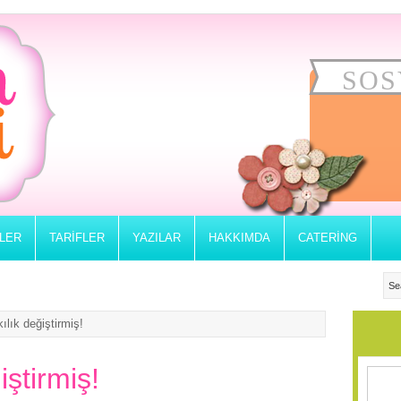
SOS
RLER
TARIFLER
YAZILAR
HAKKIMDA
CATERING
ılık değiştirmiş!
iştirmiş!