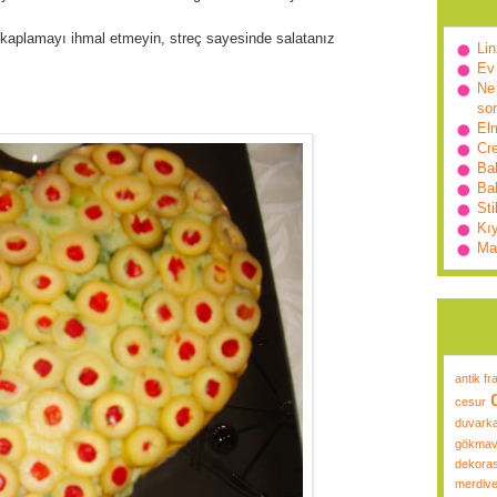
e kaplamayı ihmal etmeyin, streç sayesinde salatanız
Lin
Ev
Ne 
so
Elm
Cr
Ba
Bah
Sti
Kı
Ma
antik fr
cesur
duvarka
gökmav
dekora
merdive