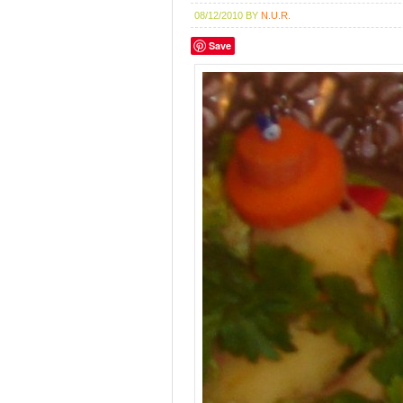
08/12/2010
BY
N.U.R.
Save