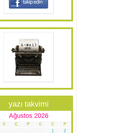
yazı takvimi
Ağustos 2026
S
Ç
P
C
C
P
1
2