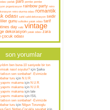
parti
odası
parlak
pembe
pembe
rainbow party
syon
prganizasyon
retro
romantik
ekorasyon
retro oturma odası
ak odası
sedir
sahil
sahil dekorasyon
liler gunu
tarif
sofistike yatak odası
vintage
ntines day
valiz
age dekorasyon
zara
yatak odası
e
çocuk odası
son yorumlar
yıldım ben buna-10 saniyede bir ton
rımsak nasıl soyulur?
için
Şaika
tatlısın sen sonbahar! -Evimizde
nbahar turu
için
N.U.R.
 yapımı makarna
için
N.U.R.
 yapımı makarna
için
N.U.R.
 yapımı makarna
için
lale
 yapımı makarna
için
ISIL
tatlısın sen sonbahar! -Evimizde
nbahar turu
için
Nilgun Torunoglu
lya Gezi Notları-Çocukla seyahat
için