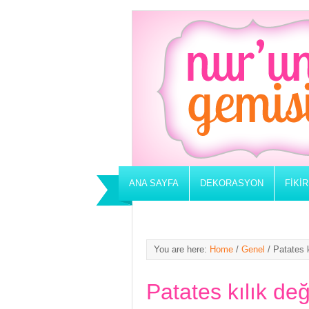
ANA SAYFA
DEKORASYON
FIKI
You are here:
Home
/
Genel
/
Patates k
Patates kılık değ