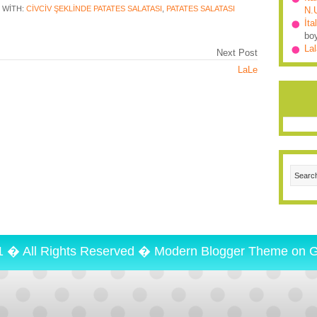
 WITH:
CIVCIV ŞEKLINDE PATATES SALATASI
,
PATATES SALATASI
N.
İta
bo
Lal
Next Post
LaLe
1 � All Rights Reserved �
Modern Blogger Theme
on
G