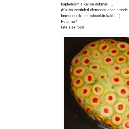
kapladığımız kalıba dökmek….
(Kalıba zeytinleri dizmeden önce streçl
hemencecik terk edecektir kalıbı…)
Foto mu?
İşte size foto!