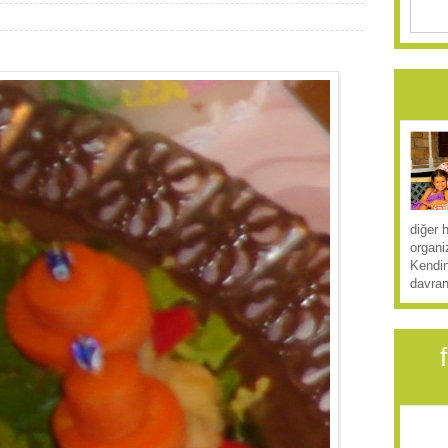
diğer 
organi
Kendin
davran