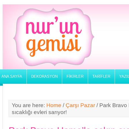
ANA SAYFA
DEKORASYON
FIKIRLER
TARIFLER
YAZI
You are here:
Home
/
Çarşı Pazar
/
Park Bravo 
sıcaklığı evleri sarıyor!