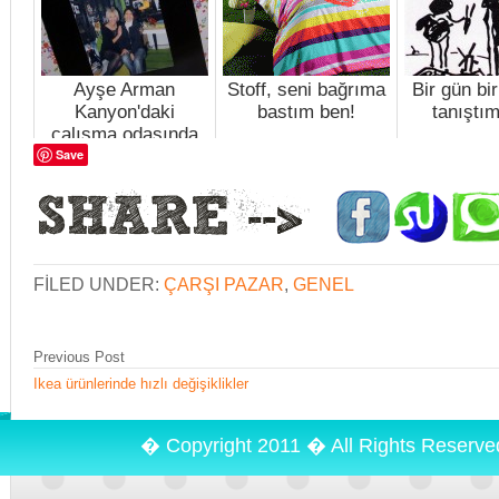
Ayşe Arman
Stoff, seni bağrıma
Bir gün bi
Kanyon'daki
bastım ben!
tanıştım
çalışma odasında
Save
FILED UNDER:
ÇARŞI PAZAR
,
GENEL
Previous Post
Ikea ürünlerinde hızlı değişiklikler
� Copyright 2011 � All Rights Reserv