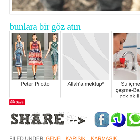
bunlara bir göz atın
Peter Pilotto
Allah’a mektup*
Su içme
çeşme-Bas
çok akıll
Save
tasar
FILED UNDER:
GENEL
,
KARIŞIK – KARMAŞIK