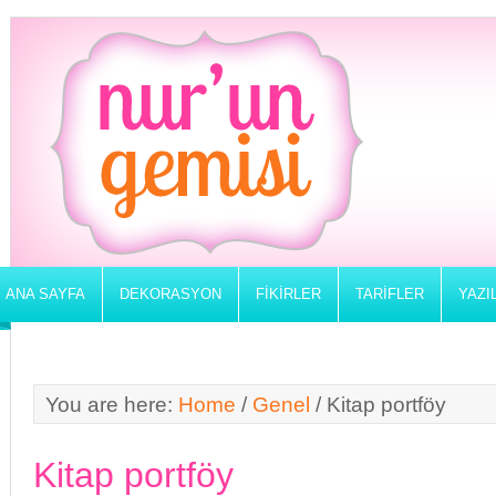
ANA SAYFA
DEKORASYON
FIKIRLER
TARIFLER
YAZI
You are here:
Home
/
Genel
/
Kitap portföy
Kitap portföy