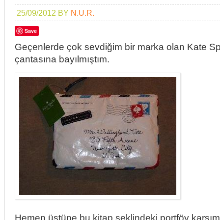
25/09/2012
BY
N.U.R.
Save
Geçenlerde çok sevdiğim bir marka olan Kate Spa
çantasına bayılmıştım.
Hemen üstüne bu kitap şeklindeki portföy karşı